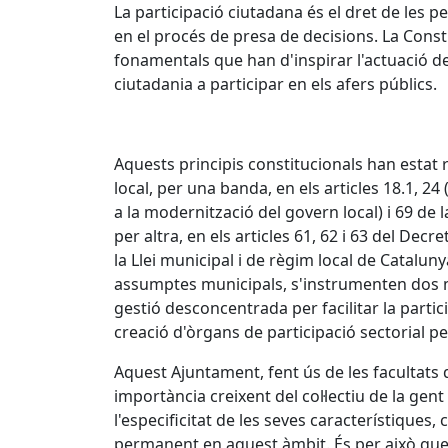
La participació ciutadana és el dret de les p
en el procés de presa de decisions. La Consti
fonamentals que han d'inspirar l'actuació de t
ciutadania a participar en els afers públics.
Aquests principis constitucionals han estat
local, per una banda, en els articles 18.1, 2
a la modernització del govern local) i 69 de la
per altra, en els articles 61, 62 i 63 del Decre
la Llei municipal i de règim local de Cataluny
assumptes municipals, s'instrumenten dos m
gestió desconcentrada per facilitar la partic
creació d'òrgans de participació sectorial per
Aquest Ajuntament, fent ús de les facultats qu
importància creixent del col·lectiu de la ge
l'especificitat de les seves característiques,
permanent en aquest àmbit. És per això que 