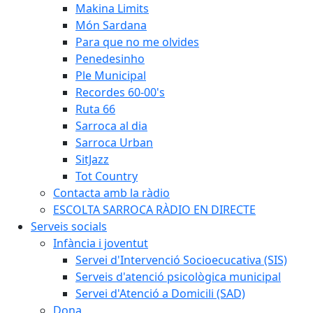
Makina Limits
Món Sardana
Para que no me olvides
Penedesinho
Ple Municipal
Recordes 60-00's
Ruta 66
Sarroca al dia
Sarroca Urban
SitJazz
Tot Country
Contacta amb la ràdio
ESCOLTA SARROCA RÀDIO EN DIRECTE
Serveis socials
Infància i joventut
Servei d'Intervenció Socioecucativa (SIS)
Serveis d'atenció psicològica municipal
Servei d'Atenció a Domicili (SAD)
Dona