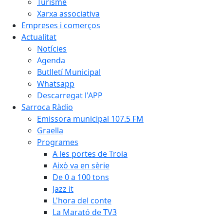
Turisme
Xarxa associativa
Empreses i comerços
Actualitat
Notícies
Agenda
Butlletí Municipal
Whatsapp
Descarregat l'APP
Sarroca Ràdio
Emissora municipal 107.5 FM
Graella
Programes
A les portes de Troia
Això va en sèrie
De 0 a 100 tons
Jazz it
L'hora del conte
La Marató de TV3