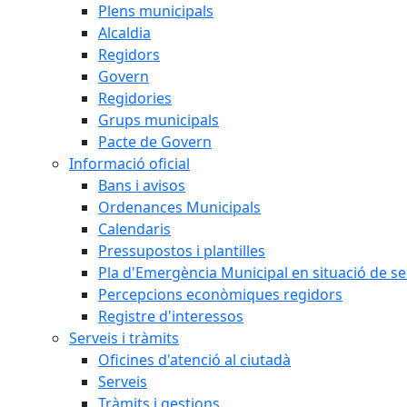
Plens municipals
Alcaldia
Regidors
Govern
Regidories
Grups municipals
Pacte de Govern
Informació oficial
Bans i avisos
Ordenances Municipals
Calendaris
Pressupostos i plantilles
Pla d'Emergència Municipal en situació de s
Percepcions econòmiques regidors
Registre d'interessos
Serveis i tràmits
Oficines d'atenció al ciutadà
Serveis
Tràmits i gestions