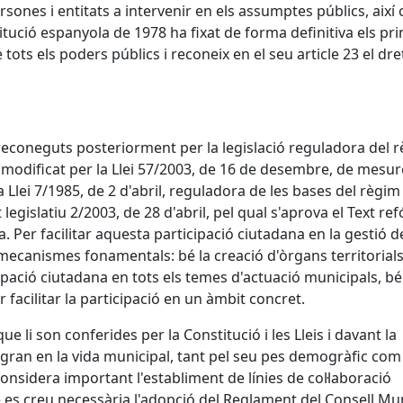
ersones i entitats a intervenir en els assumptes públics, així
tució espanyola de 1978 ha fixat de forma definitiva els pri
ots els poders públics i reconeix en el seu article 23 el dre
 reconeguts posteriorment per la legislació reguladora del 
4 (modificat per la Llei 57/2003, de 16 de desembre, de mesu
 Llei 7/1985, de 2 d'abril, reguladora de les bases del règim l
t legislatiu 2/2003, de 28 d'abril, pel qual s'aprova el Text re
a. Per facilitar aquesta participació ciutadana en la gestió d
ecanismes fonamentals: bé la creació d'òrgans territorial
ipació ciutadana en tots els temes d'actuació municipals, bé
 facilitar la participació en un àmbit concret.
e li son conferides per la Constitució i les Lleis i davant la
nt gran en la vida municipal, tant pel seu pes demogràfic com
 considera important l'establiment de línies de col·laboració
es creu necessària l'adopció del Reglament del Consell Mun