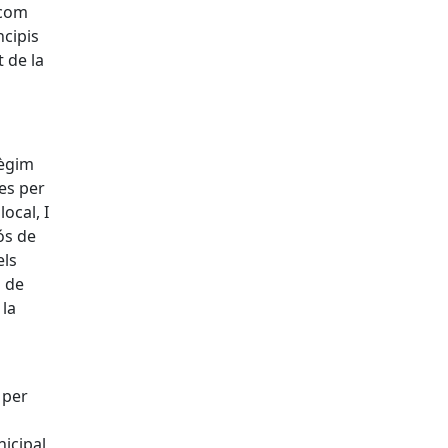
 com
ncipis
t de la
règim
res per
ocal, I
fós de
els
s de
 la
 per
icipal