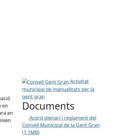
Consell Gent Gran
Activitat
municipal de manualitats per la
gent gran
eació
Documents
u en
ura en
Acord plenari i reglament del
eixen
Consell Municipal de la Gent Gran
(1.1MB)