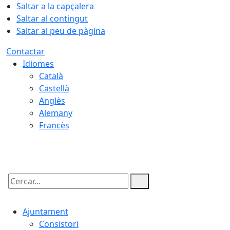
Saltar a la capçalera
Saltar al contingut
Saltar al peu de pàgina
Contactar
Idiomes
Català
Castellà
Anglès
Alemany
Francès
07.08.2026 | 03:29
Cercar:
Ajuntament
Consistori