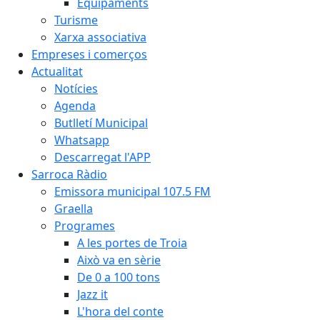
Equipaments
Turisme
Xarxa associativa
Empreses i comerços
Actualitat
Notícies
Agenda
Butlletí Municipal
Whatsapp
Descarregat l'APP
Sarroca Ràdio
Emissora municipal 107.5 FM
Graella
Programes
A les portes de Troia
Això va en sèrie
De 0 a 100 tons
Jazz it
L'hora del conte