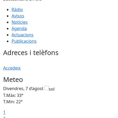
Ràdio
Avisos
Notícies
Agenda
Actuacions
Publicacions
Adreces i telèfons
Accedeix
Meteo
Divendres, 7 d’agost
D
T.Màx: 33°
T
T.Min: 22°
T
1