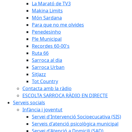
La Marató de TV3
Makina Limits
Món Sardana
Para que no me olvides
Penedesinho
Ple Municipal
Recordes 60-00's
Ruta 66
Sarroca al dia
Sarroca Urban
SitJazz
Tot Country
Contacta amb la ràdio
ESCOLTA SARROCA RÀDIO EN DIRECTE
Serveis socials
Infància i joventut
Servei d'Intervenció Socioecucativa (SIS)
Serveis d'atenció psicològica municipal
Servei d'Atenció a Domicili (SAD)