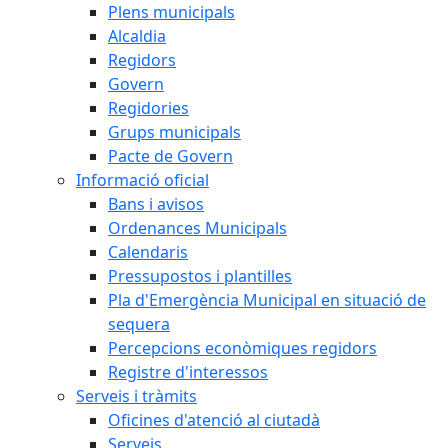
Plens municipals
Alcaldia
Regidors
Govern
Regidories
Grups municipals
Pacte de Govern
Informació oficial
Bans i avisos
Ordenances Municipals
Calendaris
Pressupostos i plantilles
Pla d'Emergència Municipal en situació de
sequera
Percepcions econòmiques regidors
Registre d'interessos
Serveis i tràmits
Oficines d'atenció al ciutadà
Serveis