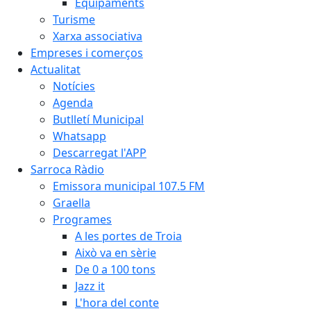
Equipaments
Turisme
Xarxa associativa
Empreses i comerços
Actualitat
Notícies
Agenda
Butlletí Municipal
Whatsapp
Descarregat l'APP
Sarroca Ràdio
Emissora municipal 107.5 FM
Graella
Programes
A les portes de Troia
Això va en sèrie
De 0 a 100 tons
Jazz it
L'hora del conte