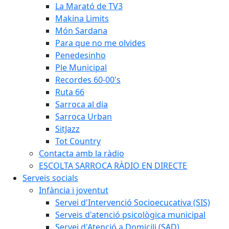
La Marató de TV3
Makina Limits
Món Sardana
Para que no me olvides
Penedesinho
Ple Municipal
Recordes 60-00's
Ruta 66
Sarroca al dia
Sarroca Urban
SitJazz
Tot Country
Contacta amb la ràdio
ESCOLTA SARROCA RÀDIO EN DIRECTE
Serveis socials
Infància i joventut
Servei d'Intervenció Socioecucativa (SIS)
Serveis d'atenció psicològica municipal
Servei d'Atenció a Domicili (SAD)