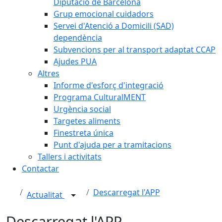
Diputació de Barcelona
Grup emocional cuidadors
Servei d'Atenció a Domicili (SAD)
dependència
Subvencions per al transport adaptat CCAP
Ajudes PUA
Altres
Informe d'esforç d'integració
Programa CulturalMENT
Urgència social
Targetes aliments
Finestreta única
Punt d'ajuda per a tramitacions
Tallers i activitats
Contactar
Descarregat l'APP
Actualitat
Descarregat l'APP