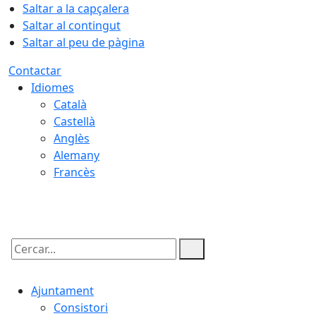
Saltar a la capçalera
Saltar al contingut
Saltar al peu de pàgina
Contactar
Idiomes
Català
Castellà
Anglès
Alemany
Francès
09.08.2026 | 11:57
Cercar:
Ajuntament
Consistori