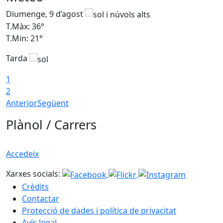
Diumenge, 9 d’agost
D
T.Màx: 36°
T
T.Min: 21°
T
Tarda
T
1
2
Anterior
Següent
Plànol / Carrers
Accedeix
Xarxes socials:
Crèdits
Contactar
Protecció de dades i política de privacitat
Avís legal