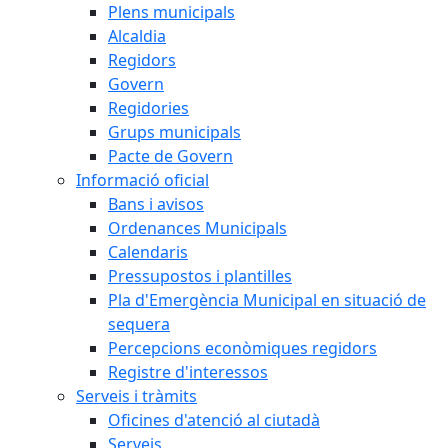
Plens municipals
Alcaldia
Regidors
Govern
Regidories
Grups municipals
Pacte de Govern
Informació oficial
Bans i avisos
Ordenances Municipals
Calendaris
Pressupostos i plantilles
Pla d'Emergència Municipal en situació de
sequera
Percepcions econòmiques regidors
Registre d'interessos
Serveis i tràmits
Oficines d'atenció al ciutadà
Serveis