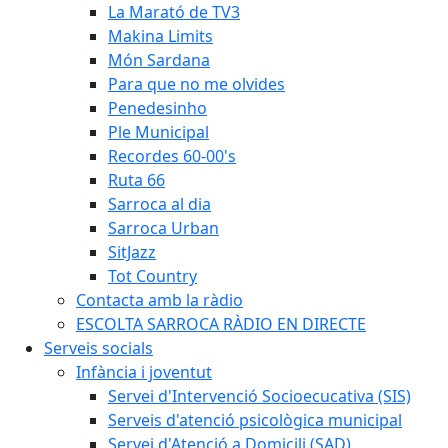
La Marató de TV3
Makina Limits
Món Sardana
Para que no me olvides
Penedesinho
Ple Municipal
Recordes 60-00's
Ruta 66
Sarroca al dia
Sarroca Urban
SitJazz
Tot Country
Contacta amb la ràdio
ESCOLTA SARROCA RÀDIO EN DIRECTE
Serveis socials
Infància i joventut
Servei d'Intervenció Socioecucativa (SIS)
Serveis d'atenció psicològica municipal
Servei d'Atenció a Domicili (SAD)