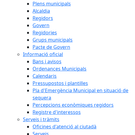
Plens municipals
Alcaldia
Regidors
Govern
Regidories
Grups municipals
Pacte de Govern
Informació oficial
Bans i avisos
Ordenances Municipals
Calendaris
Pressupostos i plantilles
Pla d'Emergència Municipal en situació de
sequera
Percepcions econòmiques regidors
Registre d'interessos
Serveis i tràmits
Oficines d'atenció al ciutadà
Serveis