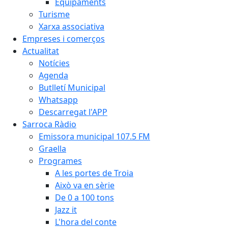
Equipaments
Turisme
Xarxa associativa
Empreses i comerços
Actualitat
Notícies
Agenda
Butlletí Municipal
Whatsapp
Descarregat l'APP
Sarroca Ràdio
Emissora municipal 107.5 FM
Graella
Programes
A les portes de Troia
Això va en sèrie
De 0 a 100 tons
Jazz it
L'hora del conte