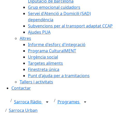
Diputació de Barcelona
Grup emocional cuidadors
Servei d'Atenció a Domicili (SAD)
dependència
Subvencions per al transport adaptat CCAP
Ajudes PUA
Altres
Informe d'esforç d'integració
Programa CulturalMENT
Urgència social
Targetes aliments
Finestreta única
Punt d'ajuda per a tramitacions
Tallers i activitats
Contactar
Sarroca Ràdio
Programes
Sarroca Urban