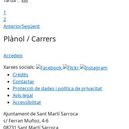
Tarda
T
1
2
Anterior
Següent
Plànol / Carrers
Accedeix
Xarxes socials:
Crèdits
Contactar
Protecció de dades i política de privacitat
Avís legal
Accessibilitat
Ajuntament de Sant Martí Sarroca
c/ Ferran Muñoz, 4-6
08731 Sant Martí Sarroca