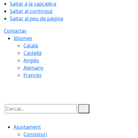
Saltar a la capçalera
Saltar al contingut
Saltar al peu de pàgina
Contactar
Idiomes
Català
Castellà
Anglès
Alemany
Francès
09.08.2026 | 05:29
Cercar:
Ajuntament
Consistori