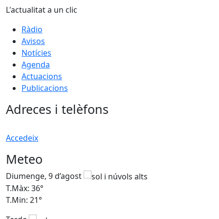
L'actualitat a un clic
Ràdio
Avisos
Notícies
Agenda
Actuacions
Publicacions
Adreces i telèfons
Accedeix
Meteo
Diumenge, 9 d’agost
D
T.Màx: 36°
T
T.Min: 21°
T