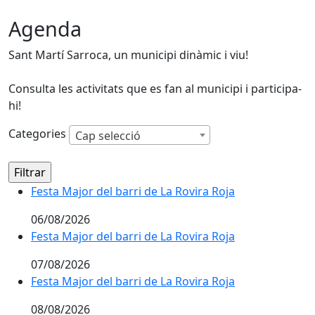
Agenda
Sant Martí Sarroca, un municipi dinàmic i viu!
Consulta les activitats que es fan al municipi i participa-
hi!
Categories
Cap selecció
Festa Major del barri de La Rovira Roja
Festa Major del barri de La Rovira Roja
06/08/2026
Festa Major del barri de La Rovira Roja
Festa Major del barri de La Rovira Roja
07/08/2026
Festa Major del barri de La Rovira Roja
Festa Major del barri de La Rovira Roja
08/08/2026