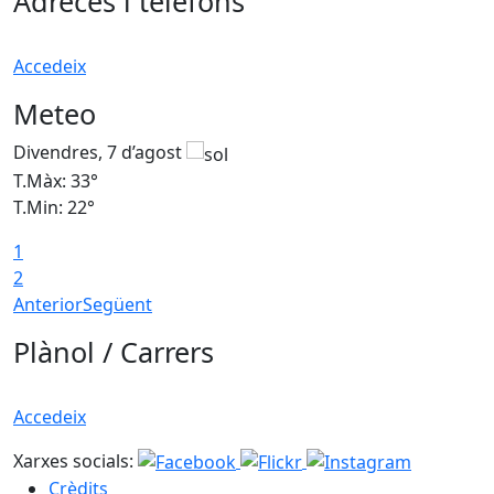
Adreces i telèfons
Accedeix
Meteo
Divendres, 7 d’agost
D
T.Màx: 33°
T
T.Min: 22°
T
1
2
Anterior
Següent
Plànol / Carrers
Accedeix
Xarxes socials:
Crèdits