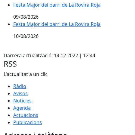
Festa Major del barri de La Rovira Roja
Festa Major del barri de La Rovira Roja
09/08/2026
Festa Major del barri de La Rovira Roja
Festa Major del barri de La Rovira Roja
10/08/2026
Pdf
Darrera actualització: 14.12.2022 | 12:44
RSS
L'actualitat a un clic
Ràdio
Avisos
Notícies
Agenda
Actuacions
Publicacions