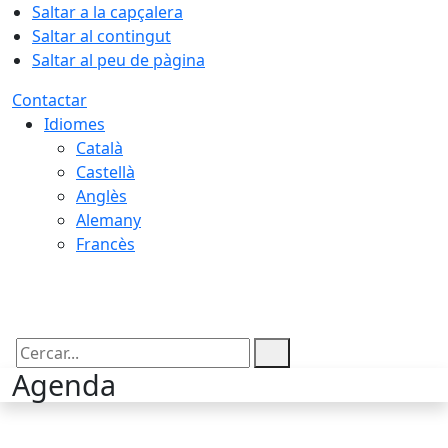
Saltar a la capçalera
Saltar al contingut
Saltar al peu de pàgina
Contactar
Idiomes
Català
Castellà
Anglès
Alemany
Francès
06.08.2026 | 20:29
Cercar:
Agenda