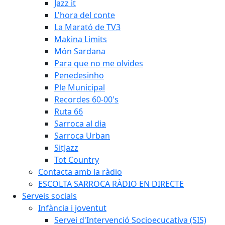
Jazz it
L'hora del conte
La Marató de TV3
Makina Limits
Món Sardana
Para que no me olvides
Penedesinho
Ple Municipal
Recordes 60-00's
Ruta 66
Sarroca al dia
Sarroca Urban
SitJazz
Tot Country
Contacta amb la ràdio
ESCOLTA SARROCA RÀDIO EN DIRECTE
Serveis socials
Infància i joventut
Servei d'Intervenció Socioecucativa (SIS)