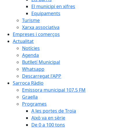
El municipi en xifres
Equipaments
Turisme
Xarxa associativa
Empreses i comerços
Actualitat
Notícies
Agenda
Butlletí Municipal
Whatsapp
Descarregat l'APP
Sarroca Ràdio
Emissora municipal 107.5 FM
Graella
Programes
A les portes de Troia
Això va en sèrie
De 0 a 100 tons