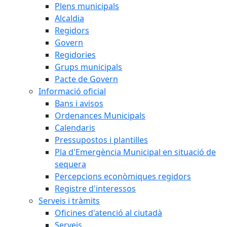
Plens municipals
Alcaldia
Regidors
Govern
Regidories
Grups municipals
Pacte de Govern
Informació oficial
Bans i avisos
Ordenances Municipals
Calendaris
Pressupostos i plantilles
Pla d'Emergència Municipal en situació de
sequera
Percepcions econòmiques regidors
Registre d'interessos
Serveis i tràmits
Oficines d'atenció al ciutadà
Serveis