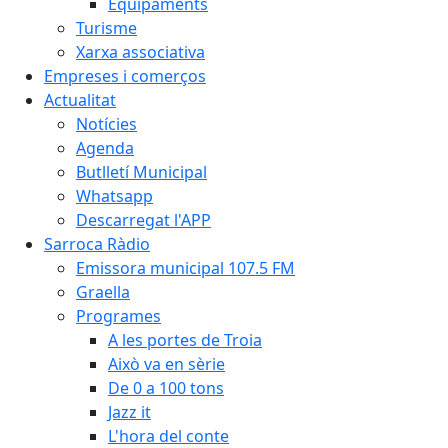
Equipaments
Turisme
Xarxa associativa
Empreses i comerços
Actualitat
Notícies
Agenda
Butlletí Municipal
Whatsapp
Descarregat l'APP
Sarroca Ràdio
Emissora municipal 107.5 FM
Graella
Programes
A les portes de Troia
Això va en sèrie
De 0 a 100 tons
Jazz it
L'hora del conte