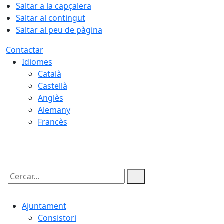
Saltar a la capçalera
Saltar al contingut
Saltar al peu de pàgina
Contactar
Idiomes
Català
Castellà
Anglès
Alemany
Francès
09.08.2026 | 08:04
Cercar:
Ajuntament
Consistori