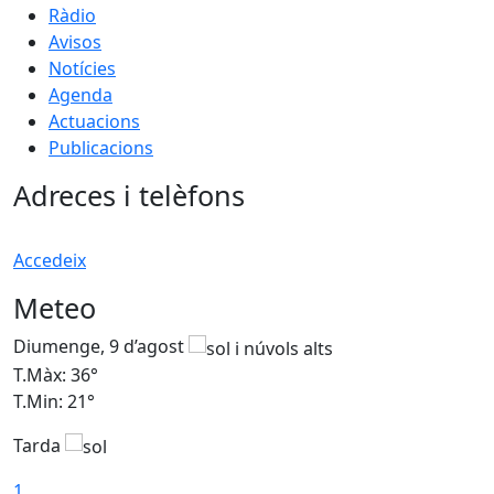
Ràdio
Avisos
Notícies
Agenda
Actuacions
Publicacions
Adreces i telèfons
Accedeix
Meteo
Diumenge, 9 d’agost
D
T.Màx: 36°
T
T.Min: 21°
T
Tarda
T
1