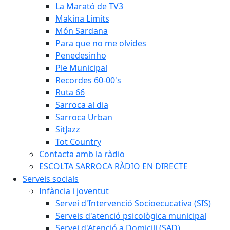
La Marató de TV3
Makina Limits
Món Sardana
Para que no me olvides
Penedesinho
Ple Municipal
Recordes 60-00's
Ruta 66
Sarroca al dia
Sarroca Urban
SitJazz
Tot Country
Contacta amb la ràdio
ESCOLTA SARROCA RÀDIO EN DIRECTE
Serveis socials
Infància i joventut
Servei d'Intervenció Socioecucativa (SIS)
Serveis d'atenció psicològica municipal
Servei d'Atenció a Domicili (SAD)