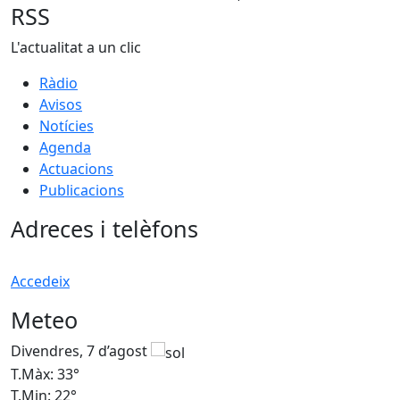
RSS
L'actualitat a un clic
Ràdio
Avisos
Notícies
Agenda
Actuacions
Publicacions
Adreces i telèfons
Accedeix
Meteo
Divendres, 7 d’agost
D
T.Màx: 33°
T
T.Min: 22°
T