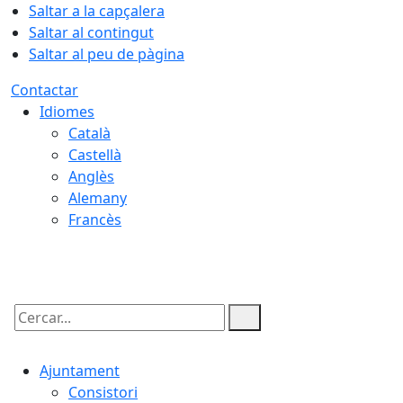
Saltar a la capçalera
Saltar al contingut
Saltar al peu de pàgina
Contactar
Idiomes
Català
Castellà
Anglès
Alemany
Francès
06.08.2026 | 15:57
Cercar:
Ajuntament
Consistori