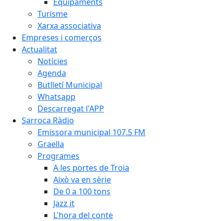
Equipaments
Turisme
Xarxa associativa
Empreses i comerços
Actualitat
Notícies
Agenda
Butlletí Municipal
Whatsapp
Descarregat l'APP
Sarroca Ràdio
Emissora municipal 107.5 FM
Graella
Programes
A les portes de Troia
Això va en sèrie
De 0 a 100 tons
Jazz it
L'hora del conte