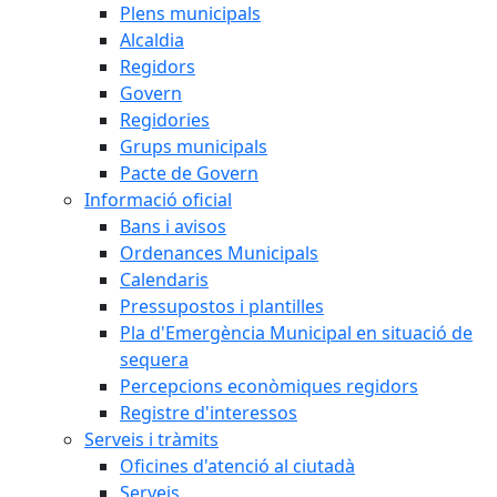
Plens municipals
Alcaldia
Regidors
Govern
Regidories
Grups municipals
Pacte de Govern
Informació oficial
Bans i avisos
Ordenances Municipals
Calendaris
Pressupostos i plantilles
Pla d'Emergència Municipal en situació de
sequera
Percepcions econòmiques regidors
Registre d'interessos
Serveis i tràmits
Oficines d'atenció al ciutadà
Serveis