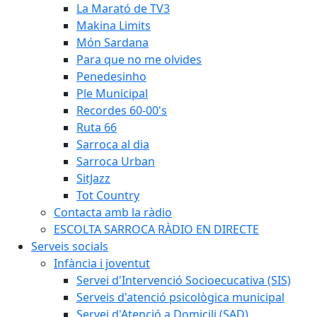
La Marató de TV3
Makina Limits
Món Sardana
Para que no me olvides
Penedesinho
Ple Municipal
Recordes 60-00's
Ruta 66
Sarroca al dia
Sarroca Urban
SitJazz
Tot Country
Contacta amb la ràdio
ESCOLTA SARROCA RÀDIO EN DIRECTE
Serveis socials
Infància i joventut
Servei d'Intervenció Socioecucativa (SIS)
Serveis d'atenció psicològica municipal
Servei d'Atenció a Domicili (SAD)