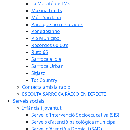
La Marató de TV3
Makina Limits
Món Sardana
Para que no me olvides
Penedesinho
Ple Municipal
Recordes 60-00's
Ruta 66
Sarroca al dia
Sarroca Urban
SitJazz
Tot Country
Contacta amb la ràdio
ESCOLTA SARROCA RÀDIO EN DIRECTE
Serveis socials
Infància i joventut
Servei d'Intervenció Socioecucativa (SIS)
Serveis d'atenció psicològica municipal
Servei d'Atenció a Domicili (SAD)