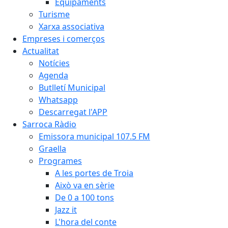
Equipaments
Turisme
Xarxa associativa
Empreses i comerços
Actualitat
Notícies
Agenda
Butlletí Municipal
Whatsapp
Descarregat l'APP
Sarroca Ràdio
Emissora municipal 107.5 FM
Graella
Programes
A les portes de Troia
Això va en sèrie
De 0 a 100 tons
Jazz it
L'hora del conte