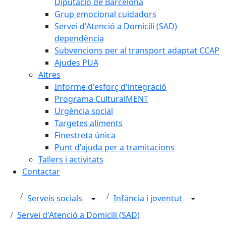
Diputació de Barcelona
Grup emocional cuidadors
Servei d'Atenció a Domicili (SAD)
dependència
Subvencions per al transport adaptat CCAP
Ajudes PUA
Altres
Informe d'esforç d'integració
Programa CulturalMENT
Urgència social
Targetes aliments
Finestreta única
Punt d'ajuda per a tramitacions
Tallers i activitats
Contactar
Serveis socials
Infància i joventut
Servei d'Atenció a Domicili (SAD)