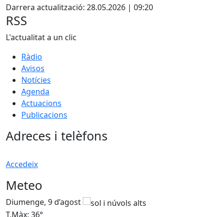
Darrera actualització: 28.05.2026 | 09:20
RSS
L'actualitat a un clic
Ràdio
Avisos
Notícies
Agenda
Actuacions
Publicacions
Adreces i telèfons
Accedeix
Meteo
Diumenge, 9 d’agost
D
T.Màx: 36°
T