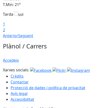
T.Min: 21°
T
Tarda
T
1
2
Anterior
Següent
Plànol / Carrers
Accedeix
Xarxes socials:
Crèdits
Contactar
Protecció de dades i política de privacitat
Avís legal
Accessibilitat