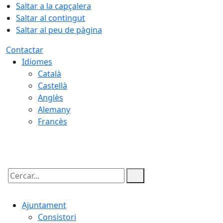
Saltar a la capçalera
Saltar al contingut
Saltar al peu de pàgina
Contactar
Idiomes
Català
Castellà
Anglès
Alemany
Francès
08.08.2026 | 19:01
Cercar:
Ajuntament
Consistori