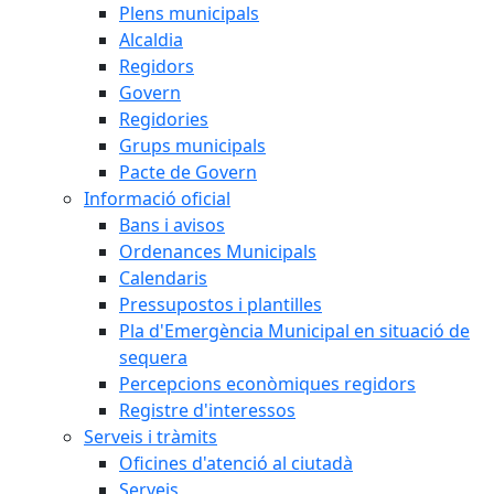
Plens municipals
Alcaldia
Regidors
Govern
Regidories
Grups municipals
Pacte de Govern
Informació oficial
Bans i avisos
Ordenances Municipals
Calendaris
Pressupostos i plantilles
Pla d'Emergència Municipal en situació de
sequera
Percepcions econòmiques regidors
Registre d'interessos
Serveis i tràmits
Oficines d'atenció al ciutadà
Serveis