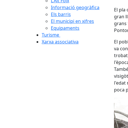
L'Alt Foix
Informació geogràfica
El pla
Els barris
gran l
El municipi en xifres
grans 
Equipaments
Pontons
Turisme
Xarxa associativa
El pobl
va cont
trobat
l'èpoc
També 
visigò
l'edat
poca p