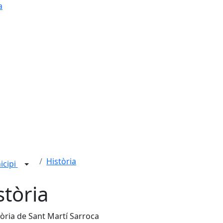
a
Història
icipi
stòria
tòria de Sant Martí Sarroca