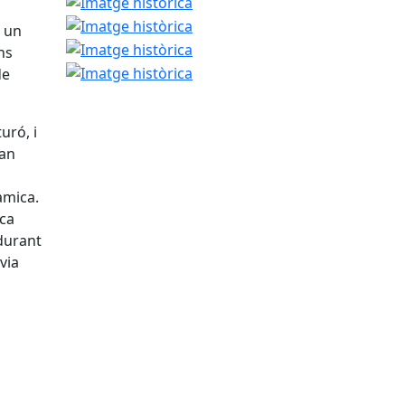
Imatge històrica
Imatge històrica
Imatge històrica
t un
Imatge històrica
ns
de
turó, i
han
àmica.
oca
 durant
via