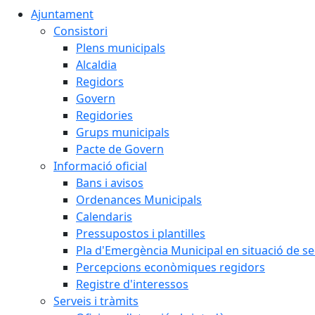
Ajuntament
Consistori
Plens municipals
Alcaldia
Regidors
Govern
Regidories
Grups municipals
Pacte de Govern
Informació oficial
Bans i avisos
Ordenances Municipals
Calendaris
Pressupostos i plantilles
Pla d'Emergència Municipal en situació de s
Percepcions econòmiques regidors
Registre d'interessos
Serveis i tràmits