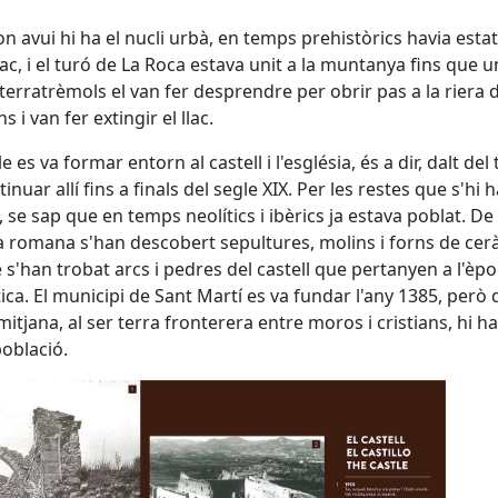
 on avui hi ha el nucli urbà, en temps prehistòrics havia esta
lac, i el turó de La Roca estava unit a la muntanya fins que u
terratrèmols el van fer desprendre per obrir pas a la riera 
 i van fer extingir el llac.
e es va formar entorn al castell i l'església, és a dir, dalt del 
inuar allí fins a finals del segle XIX. Per les restes que s'hi 
, se sap que en temps neolítics i ibèrics ja estava poblat. De
a romana s'han descobert sepultures, molins i forns de cer
s'han trobat arcs i pedres del castell que pertanyen a l'èp
tica. El municipi de Sant Martí es va fundar l'any 1385, però
 mitjana, al ser terra fronterera entre moros i cristians, hi ha
oblació.