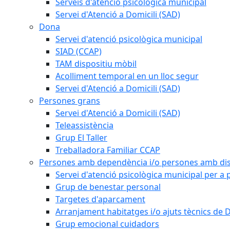
Serveis d'atenció psicològica municipal
Servei d'Atenció a Domicili (SAD)
Dona
Servei d'atenció psicològica municipal
SIAD (CCAP)
TAM dispositiu mòbil
Acolliment temporal en un lloc segur
Servei d'Atenció a Domicili (SAD)
Persones grans
Servei d'Atenció a Domicili (SAD)
Teleassistència
Grup El Taller
Treballadora Familiar CCAP
Persones amb dependència i/o persones amb dis
Servei d'atenció psicològica municipal per a
Grup de benestar personal
Targetes d'aparcament
Arranjament habitatges i/o ajuts tècnics de 
Grup emocional cuidadors