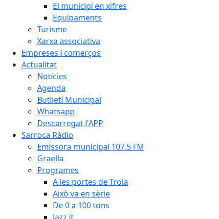
El municipi en xifres
Equipaments
Turisme
Xarxa associativa
Empreses i comerços
Actualitat
Notícies
Agenda
Butlletí Municipal
Whatsapp
Descarregat l'APP
Sarroca Ràdio
Emissora municipal 107.5 FM
Graella
Programes
A les portes de Troia
Això va en sèrie
De 0 a 100 tons
Jazz it