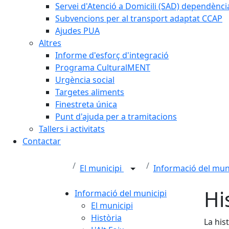
Servei d'Atenció a Domicili (SAD) dependènci
Subvencions per al transport adaptat CCAP
Ajudes PUA
Altres
Informe d'esforç d'integració
Programa CulturalMENT
Urgència social
Targetes aliments
Finestreta única
Punt d'ajuda per a tramitacions
Tallers i activitats
Contactar
El municipi
Informació del mun
Hi
Informació del municipi
El municipi
Història
La his