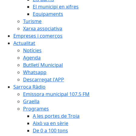
El municipi en xifres
Equipaments
Turisme
Xarxa associativa
Empreses i comerços
Actualitat
Notícies
Agenda
Butlletí Municipal
Whatsapp
Descarregat l'APP
Sarroca Ràdio
Emissora municipal 107.5 FM
Graella
Programes
A les portes de Troia
Això va en sèrie
De 0 a 100 tons