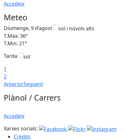
Accedeix
Meteo
Diumenge, 9 d’agost
D
T.Màx: 36°
T
T.Min: 21°
T
Tarda
T
1
2
Anterior
Següent
Plànol / Carrers
Accedeix
Xarxes socials:
Crèdits