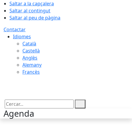
Saltar a la capçalera
Saltar al contingut
Saltar al peu de pàgina
Contactar
Idiomes
Català
Castellà
Anglès
Alemany
Francès
08.08.2026 | 14:22
Cercar:
Agenda