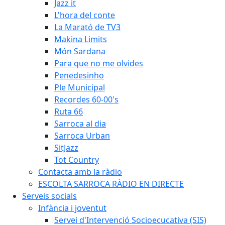
Jazz it
L'hora del conte
La Marató de TV3
Makina Limits
Món Sardana
Para que no me olvides
Penedesinho
Ple Municipal
Recordes 60-00's
Ruta 66
Sarroca al dia
Sarroca Urban
SitJazz
Tot Country
Contacta amb la ràdio
ESCOLTA SARROCA RÀDIO EN DIRECTE
Serveis socials
Infància i joventut
Servei d'Intervenció Socioecucativa (SIS)