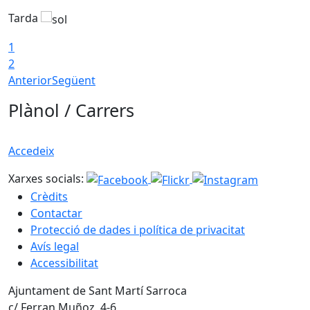
Tarda
T
1
2
Anterior
Següent
Plànol / Carrers
Accedeix
Xarxes socials:
Crèdits
Contactar
Protecció de dades i política de privacitat
Avís legal
Accessibilitat
Ajuntament de Sant Martí Sarroca
c/ Ferran Muñoz, 4-6