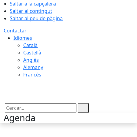
Saltar a la capçalera
Saltar al contingut
Saltar al peu de pàgina
Contactar
Idiomes
Català
Castellà
Anglès
Alemany
Francès
09.08.2026 | 07:33
Cercar:
Agenda