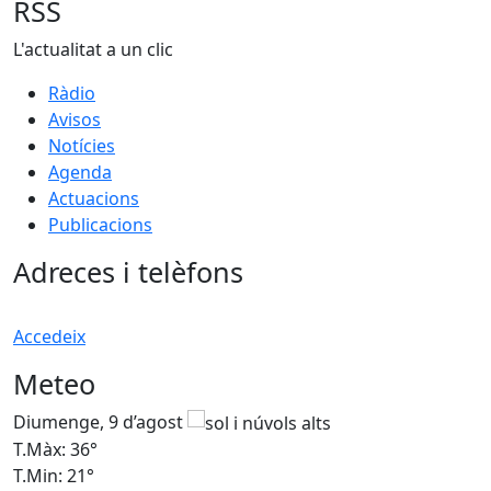
RSS
L'actualitat a un clic
Ràdio
Avisos
Notícies
Agenda
Actuacions
Publicacions
Adreces i telèfons
Accedeix
Meteo
Diumenge, 9 d’agost
D
T.Màx: 36°
T
T.Min: 21°
T