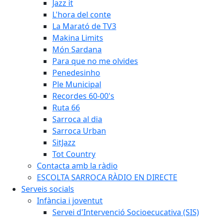
Jazz it
L'hora del conte
La Marató de TV3
Makina Limits
Món Sardana
Para que no me olvides
Penedesinho
Ple Municipal
Recordes 60-00's
Ruta 66
Sarroca al dia
Sarroca Urban
SitJazz
Tot Country
Contacta amb la ràdio
ESCOLTA SARROCA RÀDIO EN DIRECTE
Serveis socials
Infància i joventut
Servei d'Intervenció Socioecucativa (SIS)