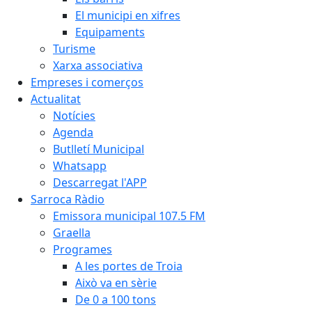
El municipi en xifres
Equipaments
Turisme
Xarxa associativa
Empreses i comerços
Actualitat
Notícies
Agenda
Butlletí Municipal
Whatsapp
Descarregat l'APP
Sarroca Ràdio
Emissora municipal 107.5 FM
Graella
Programes
A les portes de Troia
Això va en sèrie
De 0 a 100 tons