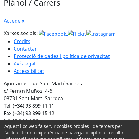
Plànol / Carrers
Accedeix
Xarxes socials:
Crèdits
Contactar
Protecció de dades i política de privacitat
Avís legal
Accessibilitat
Ajuntament de Sant Martí Sarroca
c/ Ferran Muñoz, 4-6
08731 Sant Martí Sarroca
Tel. (+34) 93 899 11 11
Fax (+34) 93 899 15 12
NIF P0822700A
Aquest lloc web fa servir cookies pròpies i de tercers per
facilitar-te una experiència de navegació òptima i recollir
Amb la col·laboració de: