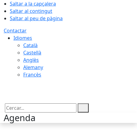
Saltar a la capçalera
Saltar al contingut
Saltar al peu de pàgina
Contactar
Idiomes
Català
Castellà
Anglès
Alemany
Francès
08.08.2026 | 17:12
Cercar:
Agenda