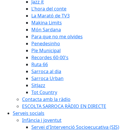
Jazz it
L'hora del conte
La Marató de TV3
Makina Limits
Món Sardana
Para que no me olvides
Penedesinho
Ple Municipal
Recordes 60-00's
Ruta 66
Sarroca al dia
Sarroca Urban
SitJazz
Tot Country
Contacta amb la ràdio
ESCOLTA SARROCA RÀDIO EN DIRECTE
Serveis socials
Infància i joventut
Servei d'Intervenció Socioecucativa (SIS)