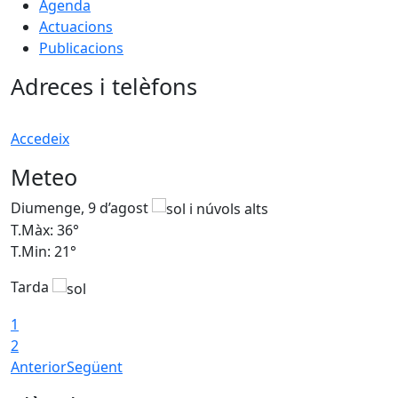
Agenda
Actuacions
Publicacions
Adreces i telèfons
Accedeix
Meteo
Diumenge, 9 d’agost
D
T.Màx: 36°
T
T.Min: 21°
T
Tarda
T
1
2
Anterior
Següent