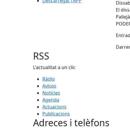
Descarregat l'APP
Dissab
El dis
Pallejà
PODER
Entrad
Darrer
RSS
L'actualitat a un clic
Ràdio
Avisos
Notícies
Agenda
Actuacions
Publicacions
Adreces i telèfons