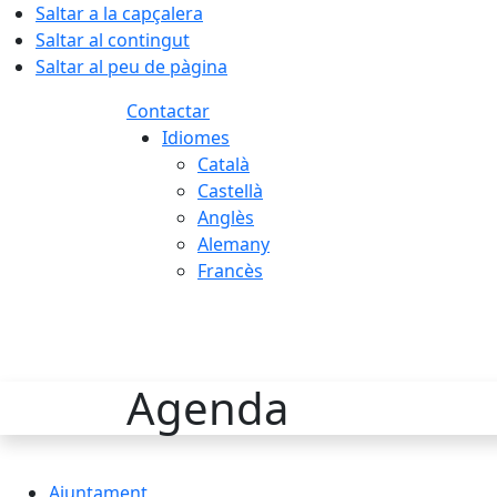
Saltar a la capçalera
Saltar al contingut
Saltar al peu de pàgina
Contactar
Idiomes
Català
Castellà
Anglès
Alemany
Francès
06.08.2026 | 17:13
Agenda
Ajuntament