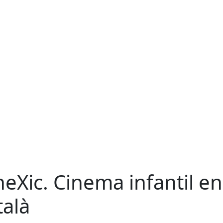
neXic. Cinema infantil en
talà