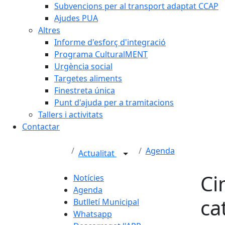
Subvencions per al transport adaptat CCAP
Ajudes PUA
Altres
Informe d'esforç d'integració
Programa CulturalMENT
Urgència social
Targetes aliments
Finestreta única
Punt d'ajuda per a tramitacions
Tallers i activitats
Contactar
Agenda
Actualitat
Ci
Notícies
Agenda
ca
Butlletí Municipal
Whatsapp