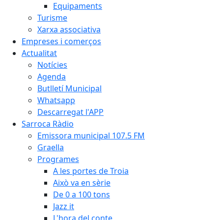
Equipaments
Turisme
Xarxa associativa
Empreses i comerços
Actualitat
Notícies
Agenda
Butlletí Municipal
Whatsapp
Descarregat l'APP
Sarroca Ràdio
Emissora municipal 107.5 FM
Graella
Programes
A les portes de Troia
Això va en sèrie
De 0 a 100 tons
Jazz it
L'hora del conte