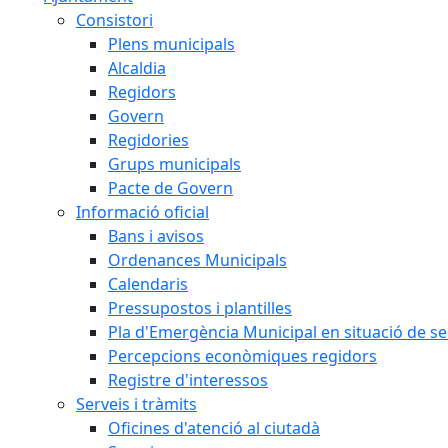
Consistori
Plens municipals
Alcaldia
Regidors
Govern
Regidories
Grups municipals
Pacte de Govern
Informació oficial
Bans i avisos
Ordenances Municipals
Calendaris
Pressupostos i plantilles
Pla d'Emergència Municipal en situació de s
Percepcions econòmiques regidors
Registre d'interessos
Serveis i tràmits
Oficines d'atenció al ciutadà