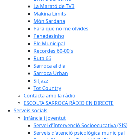
La Marató de TV3
Makina Limits
Món Sardana
Para que no me olvides
Penedesinho
Ple Municipal
Recordes 60-00's
Ruta 66
Sarroca al dia
Sarroca Urban
SitJazz
Tot Country
Contacta amb la ràdio
ESCOLTA SARROCA RÀDIO EN DIRECTE
Serveis socials
Infància i joventut
Servei d'Intervenció Socioecucativa (SIS)
Serveis d'atenció psicològica municipal