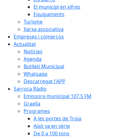
El municipi en xifres
Equipaments
Turisme
Xarxa associativa
Empreses i comerços
Actualitat
Notícies
Agenda
Butlletí Municipal
Whatsapp
Descarregat l'APP
Sarroca Ràdio
Emissora municipal 107.5 FM
Graella
Programes
A les portes de Troia
Això va en sèrie
De 0 a 100 tons