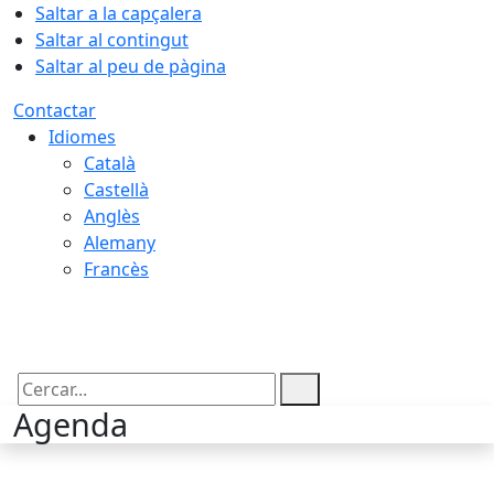
Saltar a la capçalera
Saltar al contingut
Saltar al peu de pàgina
Contactar
Idiomes
Català
Castellà
Anglès
Alemany
Francès
09.08.2026 | 10:48
Cercar:
Agenda