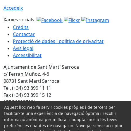
Accedeix
Xarxes socials:
Crèdits
Contactar
Protecció de dades i política de privacitat
Avís legal
Accessibilitat
Ajuntament de Sant Martí Sarroca
c/ Ferran Muñoz, 4-6
08731 Sant Martí Sarroca
Tel. (+34) 93 899 11 11
Fax (+34) 93 899 15 12
NIF P0822700A
Aquest lloc web fa servir cookies pròpies i de tercers per
facilitar-te una experiència de navegació òptima i recollir
Amb la col·laboració de:
informació anònima per millorar i adaptar-nos a les teves
preferències i pautes de navegació. Navegar sense acceptar