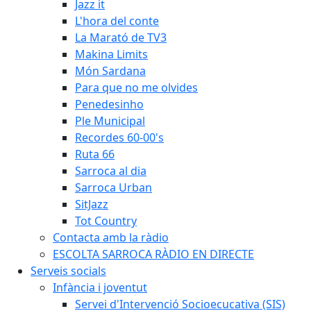
Jazz it
L'hora del conte
La Marató de TV3
Makina Limits
Món Sardana
Para que no me olvides
Penedesinho
Ple Municipal
Recordes 60-00's
Ruta 66
Sarroca al dia
Sarroca Urban
SitJazz
Tot Country
Contacta amb la ràdio
ESCOLTA SARROCA RÀDIO EN DIRECTE
Serveis socials
Infància i joventut
Servei d'Intervenció Socioecucativa (SIS)