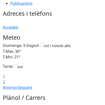
Publicacions
Adreces i telèfons
Accedeix
Meteo
Diumenge, 9 d’agost
D
T.Màx: 36°
T
T.Min: 21°
T
Tarda
T
1
2
Anterior
Següent
Plànol / Carrers