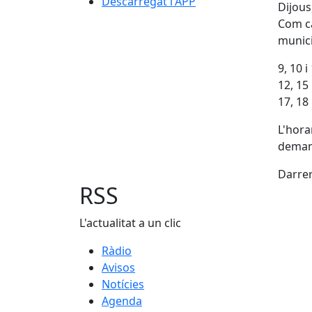
Descarregat l'APP
Dijous
Com ca
municip
9, 10 
12, 15
17, 18
L'horar
demana
Darrer
RSS
L'actualitat a un clic
Ràdio
Avisos
Notícies
Agenda