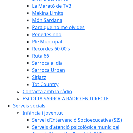
La Marató de TV3
Makina Limits
Món Sardana
Para que no me olvides
Penedesinho
Ple Municipal
Recordes 60-00's
Ruta 66
Sarroca al dia
Sarroca Urban
SitJazz
Tot Country
Contacta amb la ràdio
ESCOLTA SARROCA RÀDIO EN DIRECTE
Serveis socials
Infància i joventut
Servei d'Intervenció Socioecucativa (SIS)
Serveis d'atenció psicològica municipal