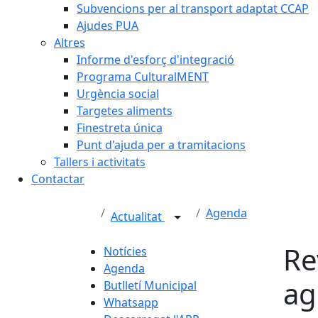
Subvencions per al transport adaptat CCAP
Ajudes PUA
Altres
Informe d'esforç d'integració
Programa CulturalMENT
Urgència social
Targetes aliments
Finestreta única
Punt d'ajuda per a tramitacions
Tallers i activitats
Contactar
Agenda
Actualitat
Re
Notícies
Agenda
ag
Butlletí Municipal
Whatsapp