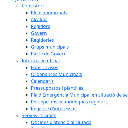
Consistori
Plens municipals
Alcaldia
Regidors
Govern
Regidories
Grups municipals
Pacte de Govern
Informació oficial
Bans i avisos
Ordenances Municipals
Calendaris
Pressupostos i plantilles
Pla d'Emergència Municipal en situació de s
Percepcions econòmiques regidors
Registre d'interessos
Serveis i tràmits
Oficines d'atenció al ciutadà