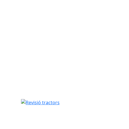
Revisió tractors
6