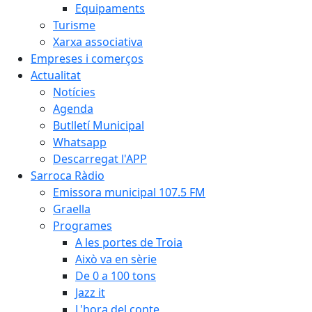
Equipaments
Turisme
Xarxa associativa
Empreses i comerços
Actualitat
Notícies
Agenda
Butlletí Municipal
Whatsapp
Descarregat l'APP
Sarroca Ràdio
Emissora municipal 107.5 FM
Graella
Programes
A les portes de Troia
Això va en sèrie
De 0 a 100 tons
Jazz it
L'hora del conte