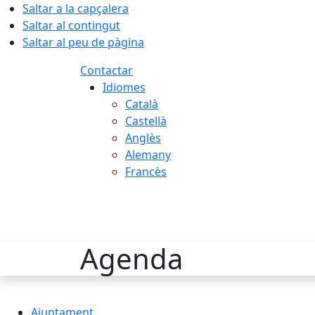
Saltar a la capçalera
Saltar al contingut
Saltar al peu de pàgina
Contactar
Idiomes
Català
Castellà
Anglès
Alemany
Francès
07.08.2026 | 17:12
Agenda
Ajuntament