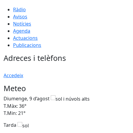
Ràdio
Avisos
Notícies
Agenda
Actuacions
Publicacions
Adreces i telèfons
Accedeix
Meteo
Diumenge, 9 d’agost
D
T.Màx: 36°
T
T.Min: 21°
T
Tarda
T