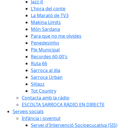
Jazz it
L'hora del conte
La Marató de TV3
Makina Limits
Món Sardana
Para que no me olvides
Penedesinho
Ple Municipal
Recordes 60-00's
Ruta 66
Sarroca al dia
Sarroca Urban
SitJazz
Tot Country
Contacta amb la ràdio
ESCOLTA SARROCA RÀDIO EN DIRECTE
Serveis socials
Infància i joventut
Servei d'Intervenció Socioecucativa (SIS)