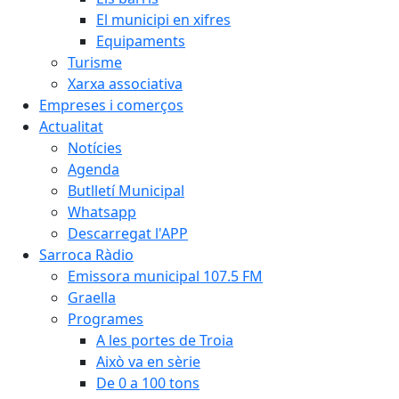
El municipi en xifres
Equipaments
Turisme
Xarxa associativa
Empreses i comerços
Actualitat
Notícies
Agenda
Butlletí Municipal
Whatsapp
Descarregat l'APP
Sarroca Ràdio
Emissora municipal 107.5 FM
Graella
Programes
A les portes de Troia
Això va en sèrie
De 0 a 100 tons