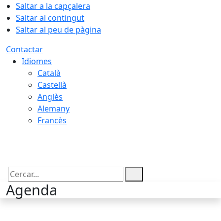
Saltar a la capçalera
Saltar al contingut
Saltar al peu de pàgina
Contactar
Idiomes
Català
Castellà
Anglès
Alemany
Francès
08.08.2026 | 19:03
Cercar:
Agenda