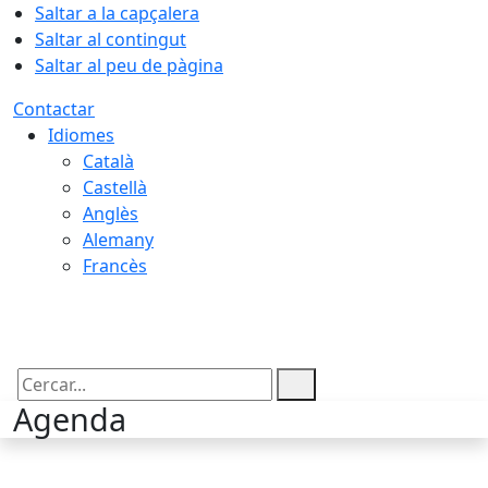
Saltar a la capçalera
Saltar al contingut
Saltar al peu de pàgina
Contactar
Idiomes
Català
Castellà
Anglès
Alemany
Francès
07.08.2026 | 11:57
Cercar:
Agenda