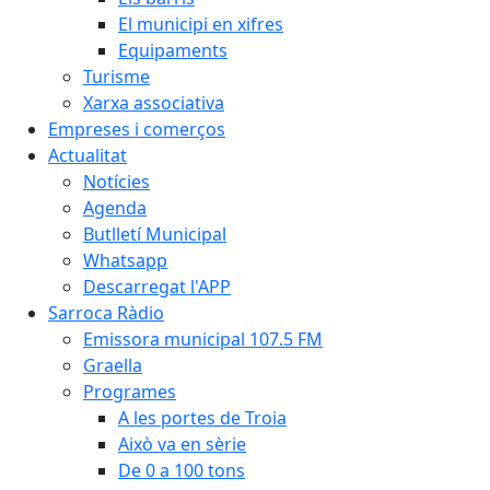
El municipi en xifres
Equipaments
Turisme
Xarxa associativa
Empreses i comerços
Actualitat
Notícies
Agenda
Butlletí Municipal
Whatsapp
Descarregat l'APP
Sarroca Ràdio
Emissora municipal 107.5 FM
Graella
Programes
A les portes de Troia
Això va en sèrie
De 0 a 100 tons