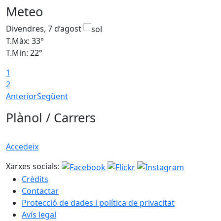
Meteo
Divendres, 7 d’agost
D
T.Màx: 33°
T
T.Min: 22°
T
1
2
Anterior
Següent
Plànol / Carrers
Accedeix
Xarxes socials:
Crèdits
Contactar
Protecció de dades i política de privacitat
Avís legal