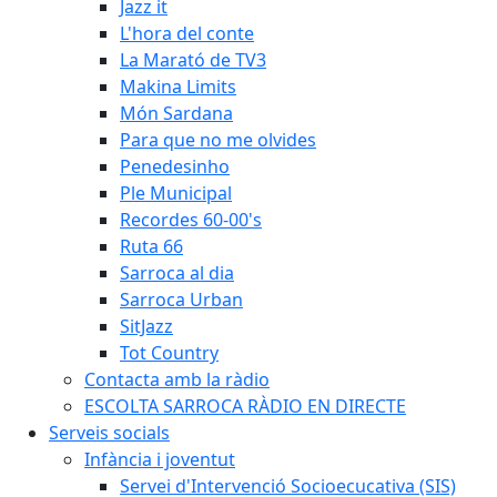
Jazz it
L'hora del conte
La Marató de TV3
Makina Limits
Món Sardana
Para que no me olvides
Penedesinho
Ple Municipal
Recordes 60-00's
Ruta 66
Sarroca al dia
Sarroca Urban
SitJazz
Tot Country
Contacta amb la ràdio
ESCOLTA SARROCA RÀDIO EN DIRECTE
Serveis socials
Infància i joventut
Servei d'Intervenció Socioecucativa (SIS)