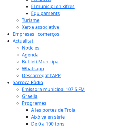
El municipi en xifres
Equipaments
Turisme
Xarxa associativa
Empreses i comerços
Actualitat
Notícies
Agenda
Butlletí Municipal
Whatsapp
Descarregat l'APP
Sarroca Ràdio
Emissora municipal 107.5 FM
Graella
Programes
A les portes de Troia
Això va en sèrie
De 0 a 100 tons