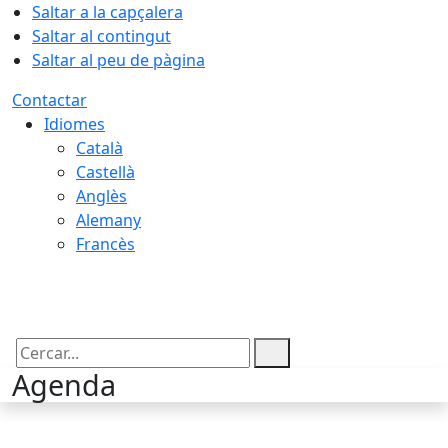
Saltar a la capçalera
Saltar al contingut
Saltar al peu de pàgina
Contactar
Idiomes
Català
Castellà
Anglès
Alemany
Francès
06.08.2026 | 19:11
Cercar:
Agenda