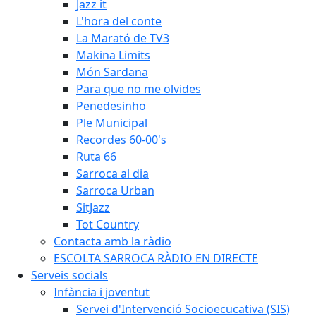
Jazz it
L'hora del conte
La Marató de TV3
Makina Limits
Món Sardana
Para que no me olvides
Penedesinho
Ple Municipal
Recordes 60-00's
Ruta 66
Sarroca al dia
Sarroca Urban
SitJazz
Tot Country
Contacta amb la ràdio
ESCOLTA SARROCA RÀDIO EN DIRECTE
Serveis socials
Infància i joventut
Servei d'Intervenció Socioecucativa (SIS)