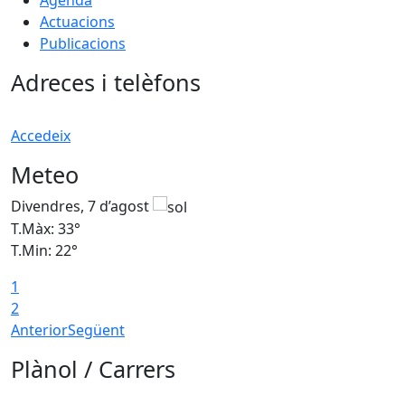
Actuacions
Publicacions
Adreces i telèfons
Accedeix
Meteo
Divendres, 7 d’agost
D
T.Màx: 33°
T
T.Min: 22°
T
1
2
Anterior
Següent
Plànol / Carrers