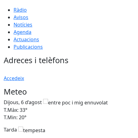
Ràdio
Avisos
Notícies
Agenda
Actuacions
Publicacions
Adreces i telèfons
Accedeix
Meteo
Dijous, 6 d’agost
D
T.Màx: 33°
T
T.Min: 20°
T
Tarda