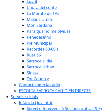
Jazz it
L'hora del conte
La Marató de TV3
Makina Limits
Món Sardana
Para que no me olvides
Penedesinho
Ple Municipal
Recordes 60-00's
Ruta 66
Sarroca al dia
Sarroca Urban
SitJazz
Tot Country
Contacta amb la ràdio
ESCOLTA SARROCA RÀDIO EN DIRECTE
Serveis socials
Infància i joventut
Servei d'Intervenció Socioecucativa (SIS)