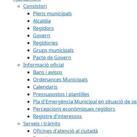
Consistori
Plens municipals
Alcaldia
Regidors
Govern
Regidories
Grups municipals
Pacte de Govern
Informació oficial
Bans i avisos
Ordenances Municipals
Calendaris
Pressupostos i plantilles
Pla d'Emergència Municipal en situació de s
Percepcions econòmiques regidors
Registre d'interessos
Serveis i tràmits
Oficines d'atenció al ciutadà