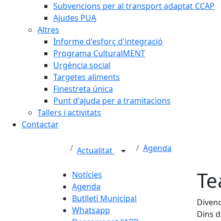
Subvencions per al transport adaptat CCAP
Ajudes PUA
Altres
Informe d'esforç d'integració
Programa CulturalMENT
Urgència social
Targetes aliments
Finestreta única
Punt d'ajuda per a tramitacions
Tallers i activitats
Contactar
Agenda
Actualitat
Te
Notícies
Agenda
Butlletí Municipal
Divend
Whatsapp
Dins d