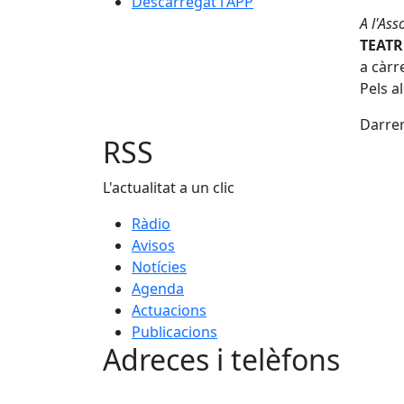
Descarregat l'APP
A l'Ass
TEATR
a càrr
Pels al
Darrer
RSS
L'actualitat a un clic
Ràdio
Avisos
Notícies
Agenda
Actuacions
Publicacions
Adreces i telèfons