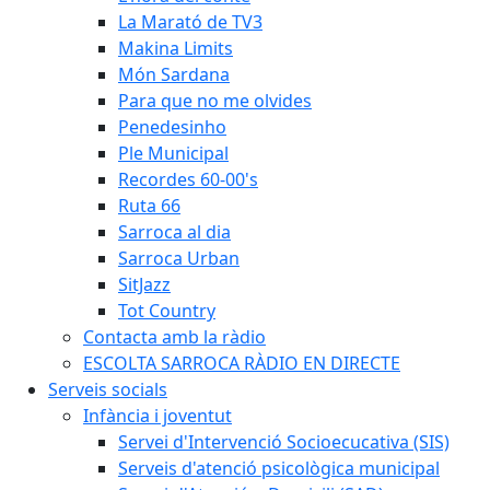
La Marató de TV3
Makina Limits
Món Sardana
Para que no me olvides
Penedesinho
Ple Municipal
Recordes 60-00's
Ruta 66
Sarroca al dia
Sarroca Urban
SitJazz
Tot Country
Contacta amb la ràdio
ESCOLTA SARROCA RÀDIO EN DIRECTE
Serveis socials
Infància i joventut
Servei d'Intervenció Socioecucativa (SIS)
Serveis d'atenció psicològica municipal