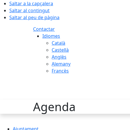
Saltar a la capçalera
Saltar al contingut
Saltar al peu de pàgina
Contactar
Idiomes
Català
Castellà
Anglès
Alemany
Francès
08.08.2026 | 09:26
Agenda
Ajuntament