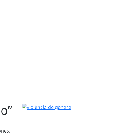
mo”
violència de gènere
ones: