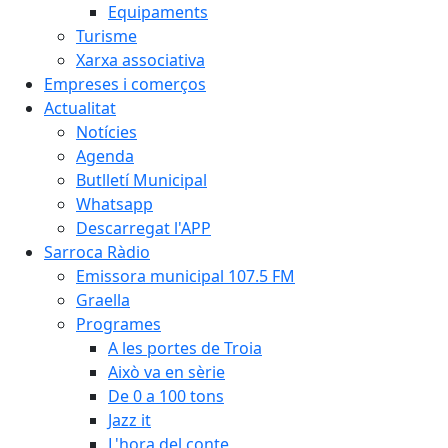
Equipaments
Turisme
Xarxa associativa
Empreses i comerços
Actualitat
Notícies
Agenda
Butlletí Municipal
Whatsapp
Descarregat l'APP
Sarroca Ràdio
Emissora municipal 107.5 FM
Graella
Programes
A les portes de Troia
Això va en sèrie
De 0 a 100 tons
Jazz it
L'hora del conte