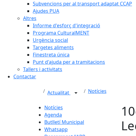
Subvencions per al transport adaptat CCAP
Ajudes PUA
Altres
Informe d'esforç d'integració
Programa CulturalMENT
Urgència social
Targetes aliments
Finestreta única
Punt d'ajuda per a tramitacions
Tallers i activitats
Contactar
Notícies
Actualitat
10
Notícies
Agenda
Le
Butlletí Municipal
Whatsapp