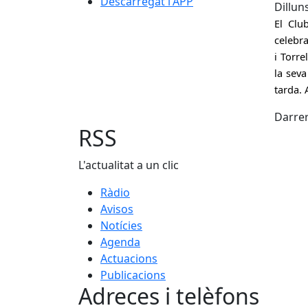
Descarregat l'APP
Dillun
El Clu
celebra
i Torre
la seva
tarda. 
Darrer
RSS
L'actualitat a un clic
Ràdio
Avisos
Notícies
Agenda
Actuacions
Publicacions
Adreces i telèfons