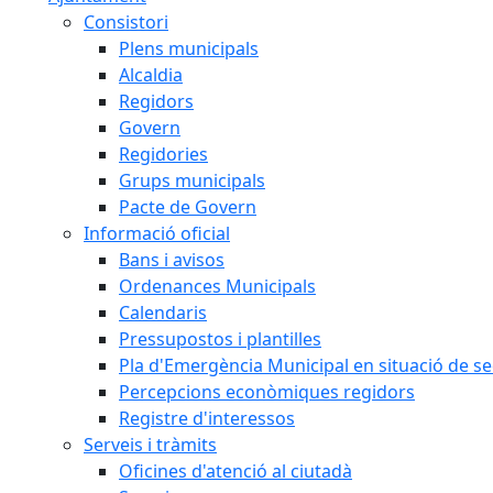
Consistori
Plens municipals
Alcaldia
Regidors
Govern
Regidories
Grups municipals
Pacte de Govern
Informació oficial
Bans i avisos
Ordenances Municipals
Calendaris
Pressupostos i plantilles
Pla d'Emergència Municipal en situació de s
Percepcions econòmiques regidors
Registre d'interessos
Serveis i tràmits
Oficines d'atenció al ciutadà