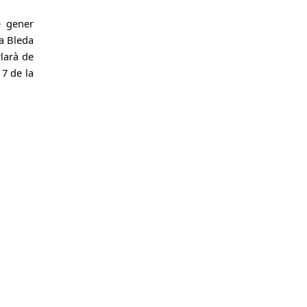
e gener
a Bleda
rlarà de
 7 de la