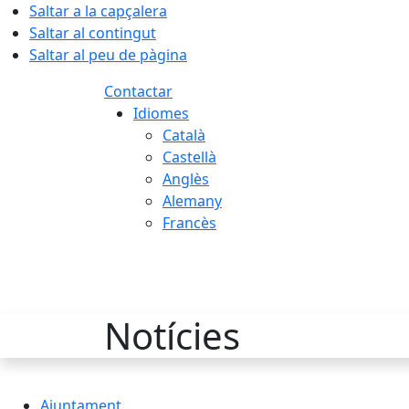
Saltar a la capçalera
Saltar al contingut
Saltar al peu de pàgina
Contactar
Idiomes
Català
Castellà
Anglès
Alemany
Francès
08.08.2026 | 04:00
Notícies
Ajuntament