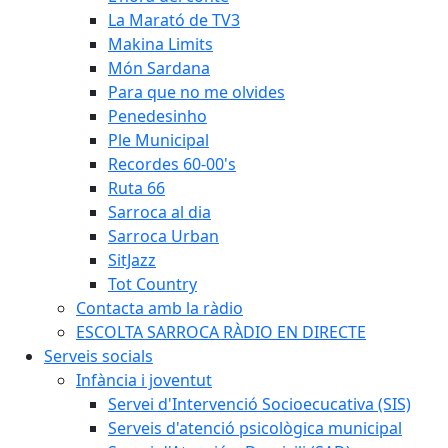
La Marató de TV3
Makina Limits
Món Sardana
Para que no me olvides
Penedesinho
Ple Municipal
Recordes 60-00's
Ruta 66
Sarroca al dia
Sarroca Urban
SitJazz
Tot Country
Contacta amb la ràdio
ESCOLTA SARROCA RÀDIO EN DIRECTE
Serveis socials
Infància i joventut
Servei d'Intervenció Socioecucativa (SIS)
Serveis d'atenció psicològica municipal