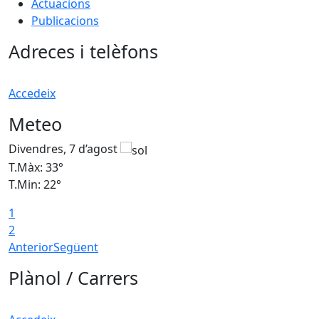
Actuacions
Publicacions
Adreces i telèfons
Accedeix
Meteo
Divendres, 7 d’agost
D
T.Màx: 33°
T
T.Min: 22°
T
1
2
Anterior
Següent
Plànol / Carrers