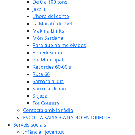
De 0 a 100 tons
Jazz it
L'hora del conte
La Marató de TV3
Makina Limits
Món Sardana
Para que no me olvides
Penedesinho
Ple Municipal
Recordes 60-00's
Ruta 66
Sarroca al dia
Sarroca Urban
SitJazz
Tot Country
Contacta amb la ràdio
ESCOLTA SARROCA RÀDIO EN DIRECTE
Serveis socials
Infància i joventut