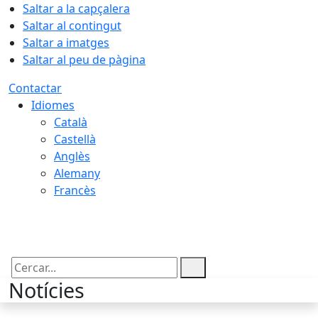
Saltar a la capçalera
Saltar al contingut
Saltar a imatges
Saltar al peu de pàgina
Contactar
Idiomes
Català
Castellà
Anglès
Alemany
Francès
06.08.2026 | 19:07
Cercar:
Notícies