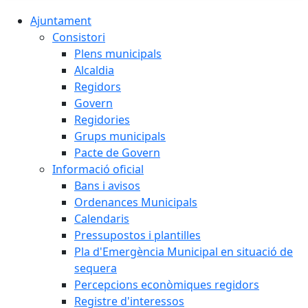
Ajuntament
Consistori
Plens municipals
Alcaldia
Regidors
Govern
Regidories
Grups municipals
Pacte de Govern
Informació oficial
Bans i avisos
Ordenances Municipals
Calendaris
Pressupostos i plantilles
Pla d'Emergència Municipal en situació de
sequera
Percepcions econòmiques regidors
Registre d'interessos