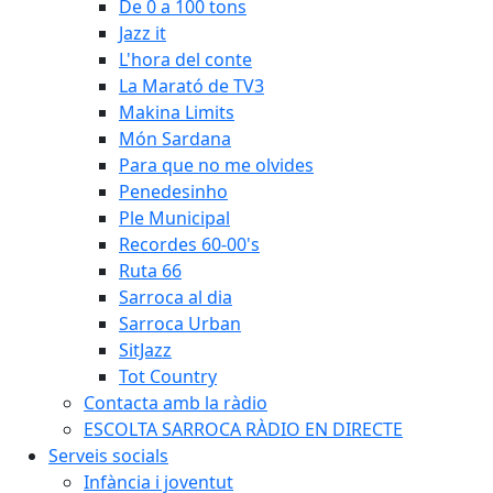
De 0 a 100 tons
Jazz it
L'hora del conte
La Marató de TV3
Makina Limits
Món Sardana
Para que no me olvides
Penedesinho
Ple Municipal
Recordes 60-00's
Ruta 66
Sarroca al dia
Sarroca Urban
SitJazz
Tot Country
Contacta amb la ràdio
ESCOLTA SARROCA RÀDIO EN DIRECTE
Serveis socials
Infància i joventut