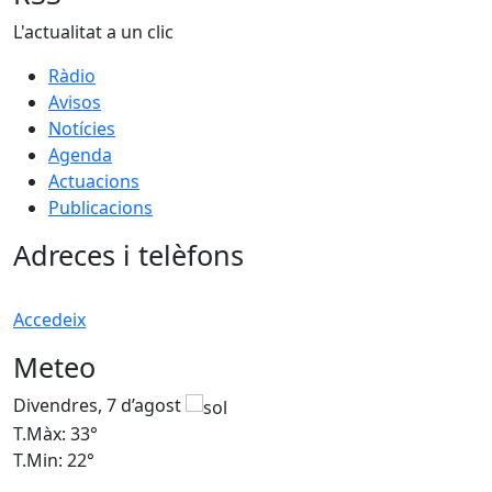
L'actualitat a un clic
Ràdio
Avisos
Notícies
Agenda
Actuacions
Publicacions
Adreces i telèfons
Accedeix
Meteo
Divendres, 7 d’agost
D
T.Màx: 33°
T
T.Min: 22°
T