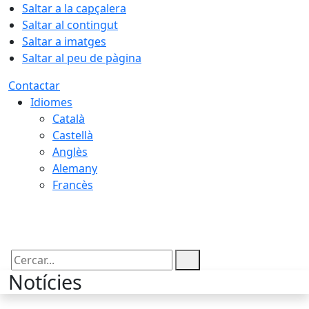
Saltar a la capçalera
Saltar al contingut
Saltar a imatges
Saltar al peu de pàgina
Contactar
Idiomes
Català
Castellà
Anglès
Alemany
Francès
07.08.2026 | 01:49
Cercar:
Notícies