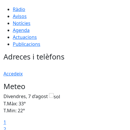
Ràdio
Avisos
Notícies
Agenda
Actuacions
Publicacions
Adreces i telèfons
Accedeix
Meteo
Divendres, 7 d’agost
D
T.Màx: 33°
T
T.Min: 22°
T
1
2