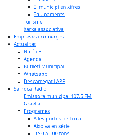
El municipi en xifres
Equipaments
Turisme
Xarxa associativa
Empreses i comerços
Actualitat
Notícies
Agenda
Butlletí Municipal
Whatsapp
Descarregat l'APP
Sarroca Ràdio
Emissora municipal 107.5 FM
Graella
Programes
A les portes de Troia
Això va en sèrie
De 0 a 100 tons