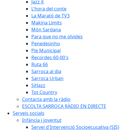
Jazz it
L'hora del conte
La Marató de TV3
Makina Limits
Món Sardana
Para que no me olvides
Penedesinho
Ple Municipal
Recordes 60-00's
Ruta 66
Sarroca al dia
Sarroca Urban
SitJazz
Tot Country
Contacta amb la ràdio
ESCOLTA SARROCA RÀDIO EN DIRECTE
Serveis socials
Infància i joventut
Servei d'Intervenció Socioecucativa (SIS)