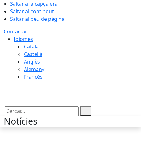
Saltar a la capçalera
Saltar al contingut
Saltar al peu de pàgina
Contactar
Idiomes
Català
Castellà
Anglès
Alemany
Francès
07.08.2026 | 07:51
Cercar:
Notícies