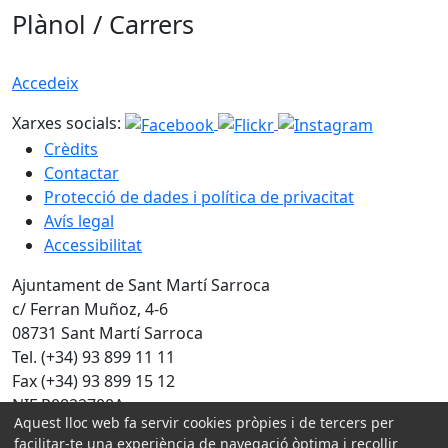
Plànol / Carrers
Accedeix
Xarxes socials:
Crèdits
Contactar
Protecció de dades i política de privacitat
Avís legal
Accessibilitat
Ajuntament de Sant Martí Sarroca
c/ Ferran Muñoz, 4-6
08731 Sant Martí Sarroca
Tel. (+34) 93 899 11 11
Fax (+34) 93 899 15 12
NIF P0822700A
Aquest lloc web fa servir cookies pròpies i de tercers per
facilitar-te una experiència de navegació òptima i recollir
Amb la col·laboració de: