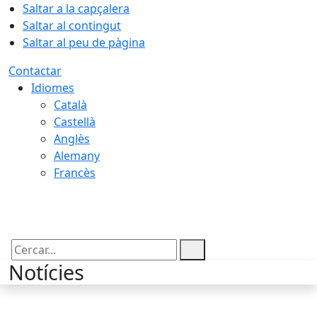
Saltar a la capçalera
Saltar al contingut
Saltar al peu de pàgina
Contactar
Idiomes
Català
Castellà
Anglès
Alemany
Francès
07.08.2026 | 11:16
Cercar:
Notícies