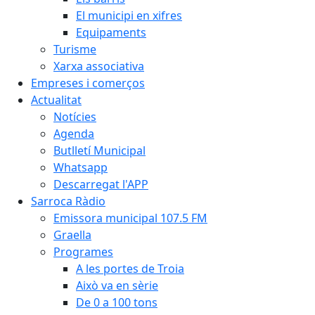
El municipi en xifres
Equipaments
Turisme
Xarxa associativa
Empreses i comerços
Actualitat
Notícies
Agenda
Butlletí Municipal
Whatsapp
Descarregat l'APP
Sarroca Ràdio
Emissora municipal 107.5 FM
Graella
Programes
A les portes de Troia
Això va en sèrie
De 0 a 100 tons