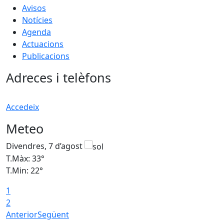
Avisos
Notícies
Agenda
Actuacions
Publicacions
Adreces i telèfons
Accedeix
Meteo
Divendres, 7 d’agost
D
T.Màx: 33°
T
T.Min: 22°
T
1
2
Anterior
Següent