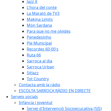
Jazz it
L'hora del conte
La Marató de TV3
Makina Limits
Món Sardana
Para que no me olvides
Penedesinho
Ple Municipal
Recordes 60-00's
Ruta 66
Sarroca al dia
Sarroca Urban
SitJazz
Tot Country
Contacta amb la ràdio
ESCOLTA SARROCA RÀDIO EN DIRECTE
Serveis socials
Infància i joventut
Servei d'Intervenció Socioecucativa (SIS)