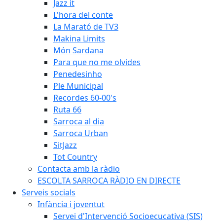
Jazz it
L'hora del conte
La Marató de TV3
Makina Limits
Món Sardana
Para que no me olvides
Penedesinho
Ple Municipal
Recordes 60-00's
Ruta 66
Sarroca al dia
Sarroca Urban
SitJazz
Tot Country
Contacta amb la ràdio
ESCOLTA SARROCA RÀDIO EN DIRECTE
Serveis socials
Infància i joventut
Servei d'Intervenció Socioecucativa (SIS)