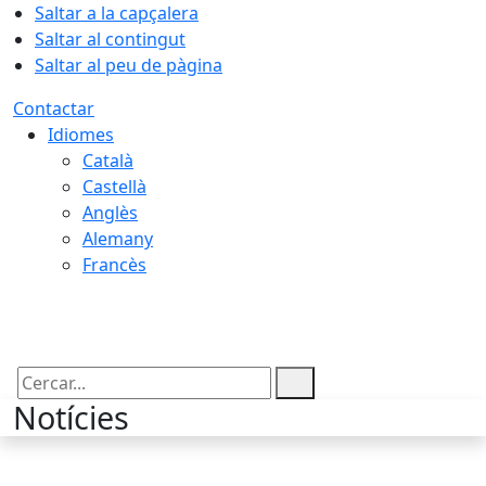
Saltar a la capçalera
Saltar al contingut
Saltar al peu de pàgina
Contactar
Idiomes
Català
Castellà
Anglès
Alemany
Francès
09.08.2026 | 12:15
Cercar:
Notícies