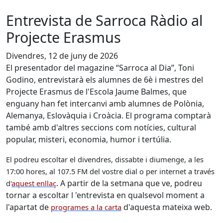
Entrevista de Sarroca Ràdio al
Projecte Erasmus
Divendres, 12 de juny de 2026
El presentador del magazine “Sarroca al Dia”, Toni
Godino, entrevistarà els alumnes de 6è i mestres del
Projecte Erasmus de l'Escola Jaume Balmes, que
enguany han fet intercanvi amb alumnes de Polònia,
Alemanya, Eslovàquia i Croàcia.
El programa comptarà
també amb d'altres seccions com notícies, cultural
popular, misteri, economia, humor i tertúlia.
El podreu escoltar el divendres, dissabte i diumenge, a les
17:00 hores, al 107.5 FM del vostre dial o per internet a través
. A partir de la setmana que ve, podreu
d'
aques
t
e
n
l
l
a
ç
tornar a escoltar l 'entrevista en qualsevol moment a
l'apartat de
d'aquesta mateixa web
.
programes a la
c
a
r
t
a