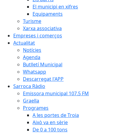
El municipi en xifres
Equipaments
Turisme
Xarxa associativa
Empreses i comerços
Actualitat
Notícies
Agenda
Butlletí Municipal
Whatsapp
Descarregat l'APP
Sarroca Ràdio
Emissora municipal 107.5 FM
Graella
Programes
A les portes de Troia
Això va en sèrie
De 0 a 100 tons