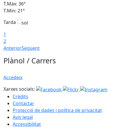
T.Màx: 36°
T
T.Min: 21°
T
Tarda
T
1
2
Anterior
Següent
Plànol / Carrers
Accedeix
Xarxes socials:
Crèdits
Contactar
Protecció de dades i política de privacitat
Avís legal
Accessibilitat