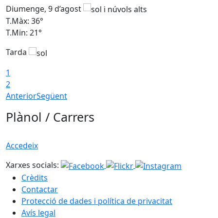
Diumenge, 9 d’agost
D
T.Màx: 36°
T
T.Min: 21°
T
Tarda
T
1
2
Anterior
Següent
Plànol / Carrers
Accedeix
Xarxes socials:
Crèdits
Contactar
Protecció de dades i política de privacitat
Avís legal