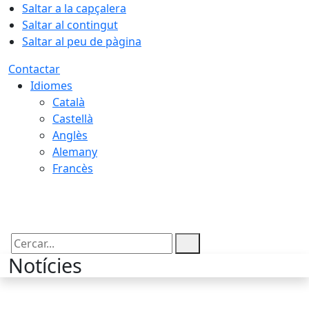
Saltar a la capçalera
Saltar al contingut
Saltar al peu de pàgina
Contactar
Idiomes
Català
Castellà
Anglès
Alemany
Francès
09.08.2026 | 07:43
Cercar:
Notícies