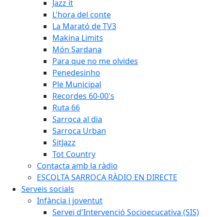
Jazz it
L'hora del conte
La Marató de TV3
Makina Limits
Món Sardana
Para que no me olvides
Penedesinho
Ple Municipal
Recordes 60-00's
Ruta 66
Sarroca al dia
Sarroca Urban
SitJazz
Tot Country
Contacta amb la ràdio
ESCOLTA SARROCA RÀDIO EN DIRECTE
Serveis socials
Infància i joventut
Servei d'Intervenció Socioecucativa (SIS)