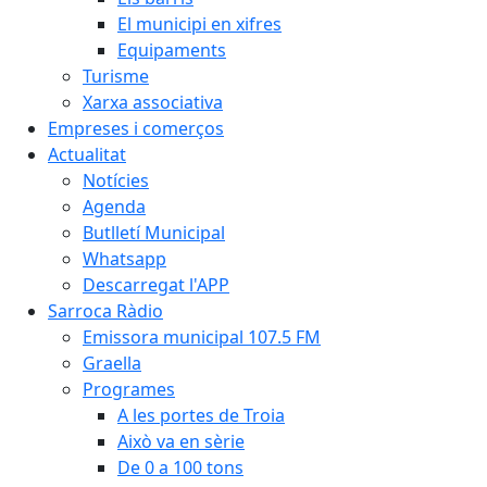
El municipi en xifres
Equipaments
Turisme
Xarxa associativa
Empreses i comerços
Actualitat
Notícies
Agenda
Butlletí Municipal
Whatsapp
Descarregat l'APP
Sarroca Ràdio
Emissora municipal 107.5 FM
Graella
Programes
A les portes de Troia
Això va en sèrie
De 0 a 100 tons