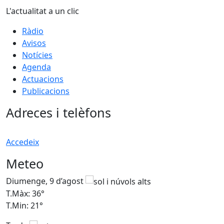
L'actualitat a un clic
Ràdio
Avisos
Notícies
Agenda
Actuacions
Publicacions
Adreces i telèfons
Accedeix
Meteo
Diumenge, 9 d’agost
D
T.Màx: 36°
T
T.Min: 21°
T