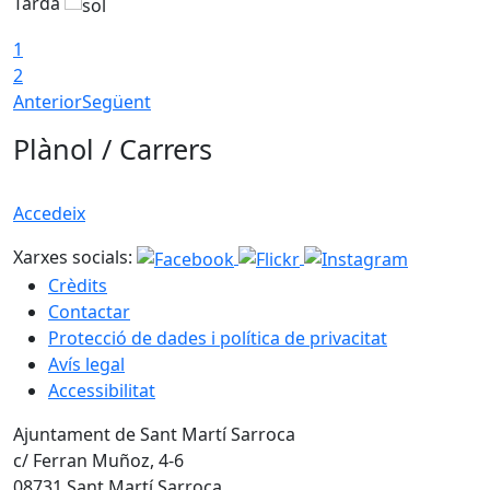
Tarda
T
1
2
Anterior
Següent
Plànol / Carrers
Accedeix
Xarxes socials:
Crèdits
Contactar
Protecció de dades i política de privacitat
Avís legal
Accessibilitat
Ajuntament de Sant Martí Sarroca
c/ Ferran Muñoz, 4-6
08731 Sant Martí Sarroca