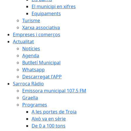
El municipi en xifres
Equipaments
Turisme
Xarxa associativa
Empreses i comerços
Actualitat
Notícies
Agenda
Butlletí Municipal
Whatsapp
Descarregat l'APP
Sarroca Ràdio
Emissora municipal 107.5 FM
Graella
Programes
A les portes de Troia
Això va en sèrie
De 0 a 100 tons