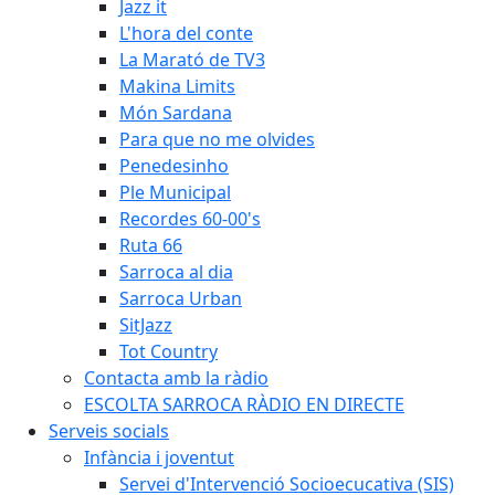
Jazz it
L'hora del conte
La Marató de TV3
Makina Limits
Món Sardana
Para que no me olvides
Penedesinho
Ple Municipal
Recordes 60-00's
Ruta 66
Sarroca al dia
Sarroca Urban
SitJazz
Tot Country
Contacta amb la ràdio
ESCOLTA SARROCA RÀDIO EN DIRECTE
Serveis socials
Infància i joventut
Servei d'Intervenció Socioecucativa (SIS)