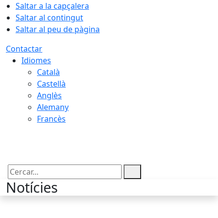
Saltar a la capçalera
Saltar al contingut
Saltar al peu de pàgina
Contactar
Idiomes
Català
Castellà
Anglès
Alemany
Francès
08.08.2026 | 18:43
Cercar:
Notícies