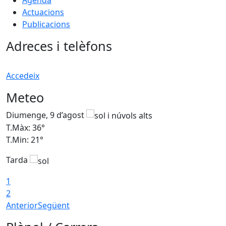
Actuacions
Publicacions
Adreces i telèfons
Accedeix
Meteo
Diumenge, 9 d’agost
D
T.Màx: 36°
T
T.Min: 21°
T
Tarda
T
1
2
Anterior
Següent