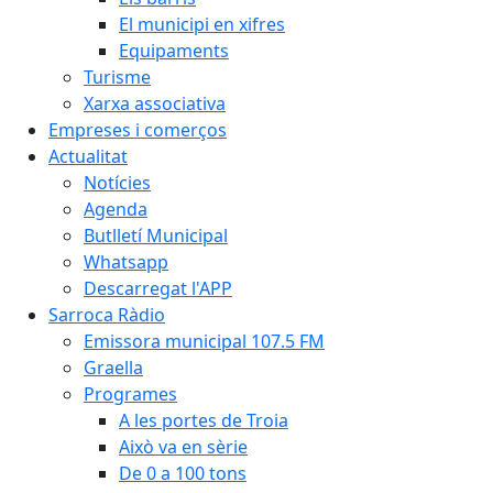
El municipi en xifres
Equipaments
Turisme
Xarxa associativa
Empreses i comerços
Actualitat
Notícies
Agenda
Butlletí Municipal
Whatsapp
Descarregat l'APP
Sarroca Ràdio
Emissora municipal 107.5 FM
Graella
Programes
A les portes de Troia
Això va en sèrie
De 0 a 100 tons