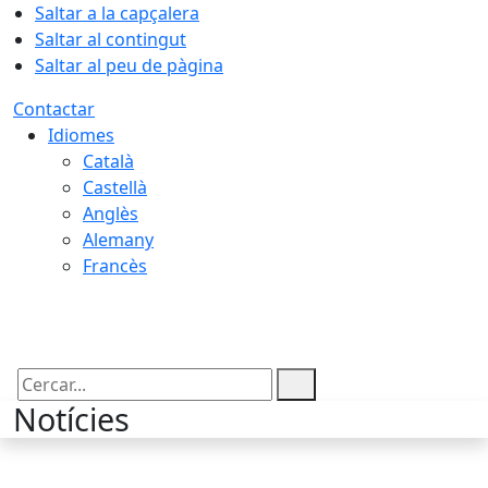
Saltar a la capçalera
Saltar al contingut
Saltar al peu de pàgina
Contactar
Idiomes
Català
Castellà
Anglès
Alemany
Francès
09.08.2026 | 07:16
Cercar:
Notícies