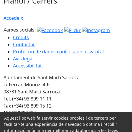
Plànol / Carrers
Accedeix
Xarxes socials:
Crèdits
Contactar
Protecció de dades i política de privacitat
Avís legal
Accessibilitat
Ajuntament de Sant Martí Sarroca
c/ Ferran Muñoz, 4-6
08731 Sant Martí Sarroca
Tel. (+34) 93 899 11 11
Fax (+34) 93 899 15 12
NIF P0822700A
Aquest lloc web fa servir cookies pròpies i de tercers per
facilitar-te una experiència de navegació òptima i recollir
Amb la col·laboració de:
informació anònima per millorar i adaptar-nos a les teves