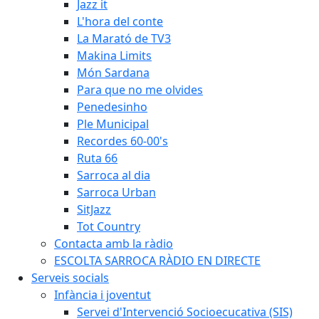
Jazz it
L'hora del conte
La Marató de TV3
Makina Limits
Món Sardana
Para que no me olvides
Penedesinho
Ple Municipal
Recordes 60-00's
Ruta 66
Sarroca al dia
Sarroca Urban
SitJazz
Tot Country
Contacta amb la ràdio
ESCOLTA SARROCA RÀDIO EN DIRECTE
Serveis socials
Infància i joventut
Servei d'Intervenció Socioecucativa (SIS)