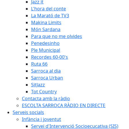
Jazz it
L'hora del conte
La Marató de TV3
Makina Limits
Món Sardana
Para que no me olvides
Penedesinho
Ple Municipal
Recordes 60-00's
Ruta 66
Sarroca al dia
Sarroca Urban
SitJazz
Tot Country
Contacta amb la ràdio
ESCOLTA SARROCA RÀDIO EN DIRECTE
Serveis socials
Infància i joventut
Servei d'Intervenció Socioecucativa (SIS)