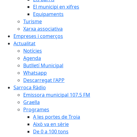
El municipi en xifres
Equipaments
Turisme
Xarxa associativa
Empreses i comerços
Actualitat
Notícies
Agenda
Butlletí Municipal
Whatsapp
Descarregat l'APP
Sarroca Ràdio
Emissora municipal 107.5 FM
Graella
Programes
A les portes de Troia
Això va en sèrie
De 0 a 100 tons