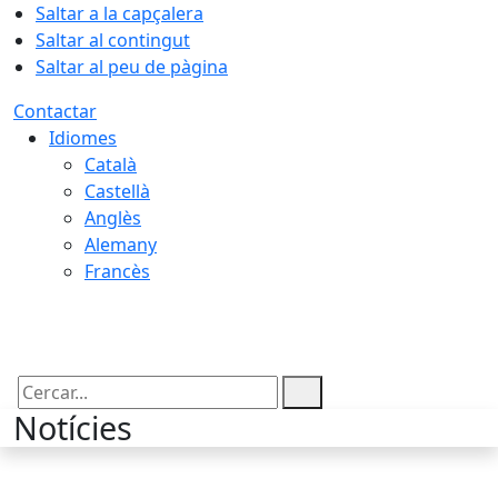
Saltar a la capçalera
Saltar al contingut
Saltar al peu de pàgina
Contactar
Idiomes
Català
Castellà
Anglès
Alemany
Francès
07.08.2026 | 14:43
Cercar:
Notícies