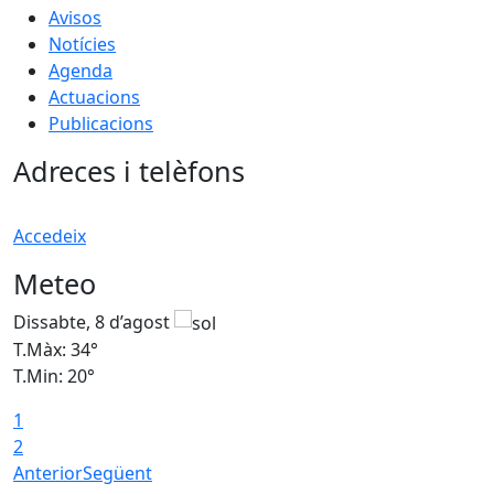
Avisos
Notícies
Agenda
Actuacions
Publicacions
Adreces i telèfons
Accedeix
Meteo
Dissabte, 8 d’agost
D
T.Màx: 34°
T
T.Min: 20°
T
1
2
Anterior
Següent