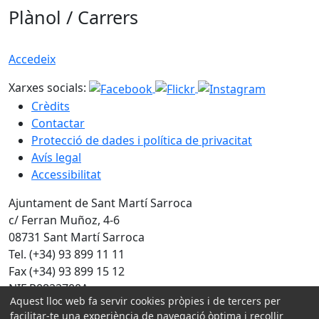
Plànol / Carrers
Accedeix
Xarxes socials:
Crèdits
Contactar
Protecció de dades i política de privacitat
Avís legal
Accessibilitat
Ajuntament de Sant Martí Sarroca
c/ Ferran Muñoz, 4-6
08731 Sant Martí Sarroca
Tel. (+34) 93 899 11 11
Fax (+34) 93 899 15 12
NIF P0822700A
Aquest lloc web fa servir cookies pròpies i de tercers per
facilitar-te una experiència de navegació òptima i recollir
Amb la col·laboració de: