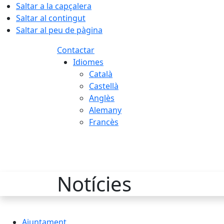
Saltar a la capçalera
Saltar al contingut
Saltar al peu de pàgina
Contactar
Idiomes
Català
Castellà
Anglès
Alemany
Francès
09.08.2026 | 10:24
Notícies
Ajuntament