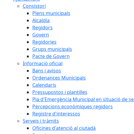
Consistori
Plens municipals
Alcaldia
Regidors
Govern
Regidories
Grups municipals
Pacte de Govern
Informació oficial
Bans i avisos
Ordenances Municipals
Calendaris
Pressupostos i plantilles
Pla d'Emergència Municipal en situació de s
Percepcions econòmiques regidors
Registre d'interessos
Serveis i tràmits
Oficines d'atenció al ciutadà