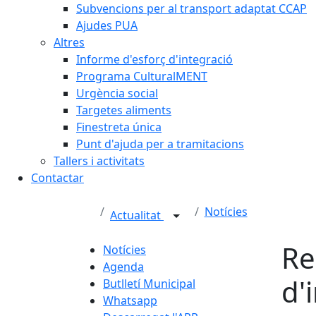
Subvencions per al transport adaptat CCAP
Ajudes PUA
Altres
Informe d'esforç d'integració
Programa CulturalMENT
Urgència social
Targetes aliments
Finestreta única
Punt d'ajuda per a tramitacions
Tallers i activitats
Contactar
Notícies
Actualitat
Re
Notícies
Agenda
d'
Butlletí Municipal
Whatsapp