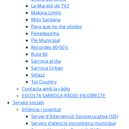
La Marató de TV3
Makina Limits
Món Sardana
Para que no me olvides
Penedesinho
Ple Municipal
Recordes 60-00's
Ruta 66
Sarroca al dia
Sarroca Urban
SitJazz
Tot Country
Contacta amb la ràdio
ESCOLTA SARROCA RÀDIO EN DIRECTE
Serveis socials
Infància i joventut
Servei d'Intervenció Socioecucativa (SIS)
Serveis d'atenció psicològica municipal