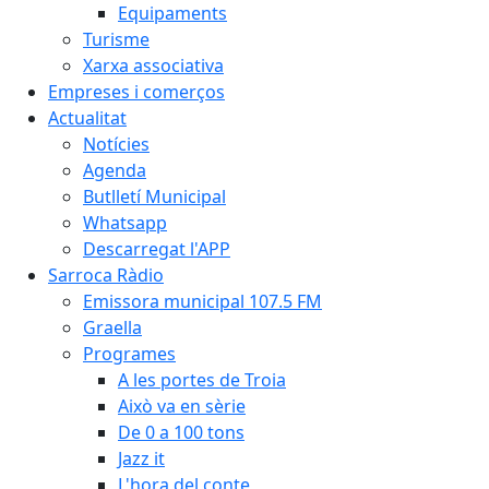
Equipaments
Turisme
Xarxa associativa
Empreses i comerços
Actualitat
Notícies
Agenda
Butlletí Municipal
Whatsapp
Descarregat l'APP
Sarroca Ràdio
Emissora municipal 107.5 FM
Graella
Programes
A les portes de Troia
Això va en sèrie
De 0 a 100 tons
Jazz it
L'hora del conte