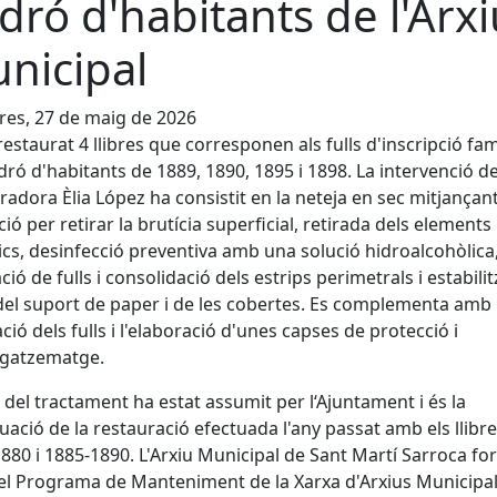
dró d'habitants de l'Arxi
nicipal
es, 27 de maig de 2026
restaurat 4 llibres que corresponen als fulls d'inscripció fam
dró d'habitants de 1889, 1890, 1895 i 1898. La intervenció de
radora Èlia López ha consistit en la neteja en sec mitjançan
ció per retirar la brutícia superficial, retirada dels elements
lics, desinfecció preventiva amb una solució hidroalcohòlica
ció de fulls i consolidació dels estrips perimetrals i estabili
 del suport de paper i de les cobertes. Es complementa amb 
ció dels fulls i l'elaboració d'unes capses de protecció i
atzematge.
t del tractament ha estat assumit per l‘Ajuntament i és la
uació de la restauració efectuada l'any passat amb els llibr
880 i 1885-1890. L'Arxiu Municipal de Sant Martí Sarroca f
el Programa de Manteniment de la Xarxa d'Arxius Municipal