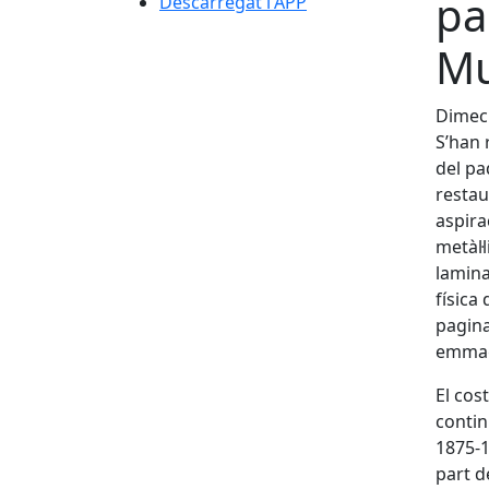
pa
Descarregat l'APP
Mu
Dimecr
S’han 
del pa
restau
aspira
metàl·
lamina
física
pagina
emmag
El cos
contin
1875-1
part d