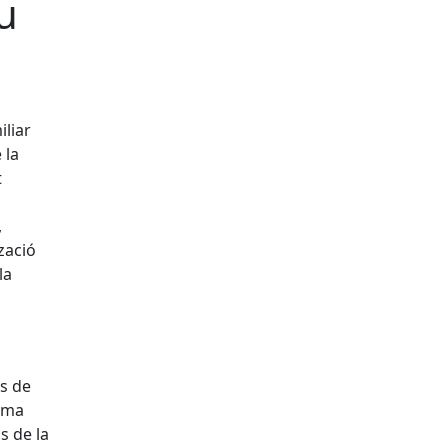
u
iliar
 la
t
,
tzació
la
es de
orma
s de la