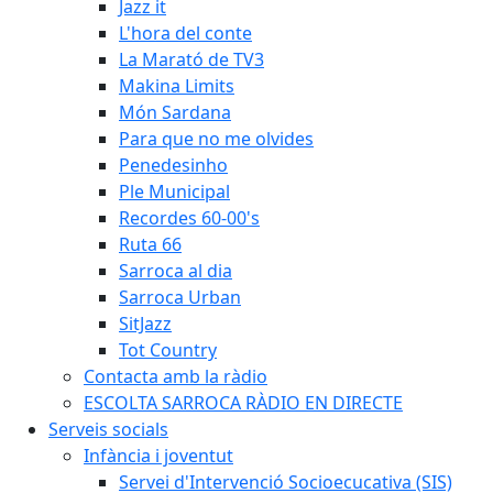
Jazz it
L'hora del conte
La Marató de TV3
Makina Limits
Món Sardana
Para que no me olvides
Penedesinho
Ple Municipal
Recordes 60-00's
Ruta 66
Sarroca al dia
Sarroca Urban
SitJazz
Tot Country
Contacta amb la ràdio
ESCOLTA SARROCA RÀDIO EN DIRECTE
Serveis socials
Infància i joventut
Servei d'Intervenció Socioecucativa (SIS)