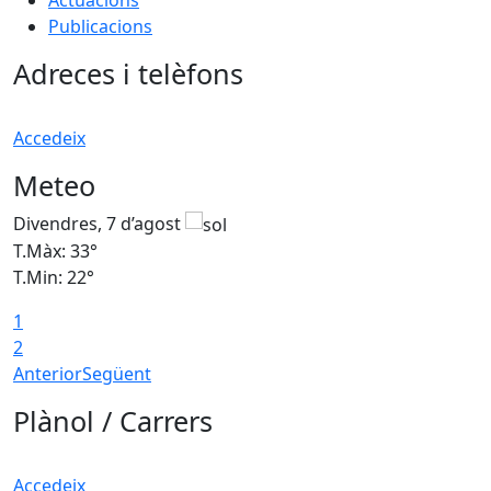
Publicacions
Adreces i telèfons
Accedeix
Meteo
Divendres, 7 d’agost
D
T.Màx: 33°
T
T.Min: 22°
T
1
2
Anterior
Següent
Plànol / Carrers
Accedeix