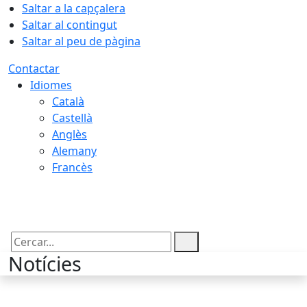
Saltar a la capçalera
Saltar al contingut
Saltar al peu de pàgina
Contactar
Idiomes
Català
Castellà
Anglès
Alemany
Francès
06.08.2026 | 18:50
Cercar:
Notícies