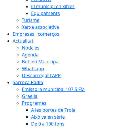
El municipi en xifres
Equipaments
Turisme
Xarxa associativa
Empreses i comerços
Actualitat
Notícies
Agenda
Butlletí Municipal
Whatsapp
Descarregat l'APP
Sarroca Ràdio
Emissora municipal 107.5 FM
Graella
Programes
A les portes de Troia
Això va en sèrie
De 0 a 100 tons