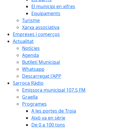
El municipi en xifres
Equipaments
Turisme
Xarxa associativa
Empreses i comerços
Actualitat
Notícies
Agenda
Butlletí Municipal
Whatsapp
Descarregat l'APP
Sarroca Ràdio
Emissora municipal 107.5 FM
Graella
Programes
A les portes de Troia
Això va en sèrie
De 0 a 100 tons