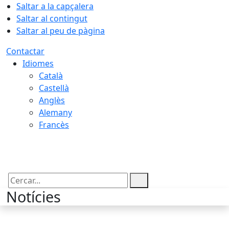
Saltar a la capçalera
Saltar al contingut
Saltar al peu de pàgina
Contactar
Idiomes
Català
Castellà
Anglès
Alemany
Francès
07.08.2026 | 13:10
Cercar:
Notícies