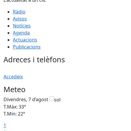
Ràdio
Avisos
Notícies
Agenda
Actuacions
Publicacions
Adreces i telèfons
Accedeix
Meteo
Divendres, 7 d’agost
D
T.Màx: 33°
T
T.Min: 22°
T
1