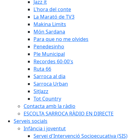
Jazz it
L'hora del conte
La Marató de TV3
Makina Limits
Món Sardana
Para que no me olvides
Penedesinho
Ple Municipal
Recordes 60-00's
Ruta 66
Sarroca al dia
Sarroca Urban
SitJazz
Tot Country
Contacta amb la ràdio
ESCOLTA SARROCA RÀDIO EN DIRECTE
Serveis socials
Infància i joventut
Servei d'Intervenció Socioecucativa (SIS)