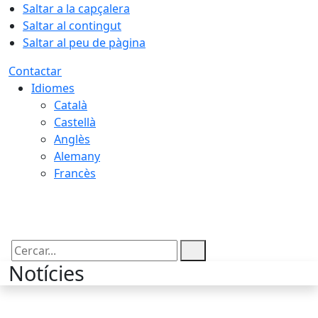
Saltar a la capçalera
Saltar al contingut
Saltar al peu de pàgina
Contactar
Idiomes
Català
Castellà
Anglès
Alemany
Francès
07.08.2026 | 17:37
Cercar:
Notícies