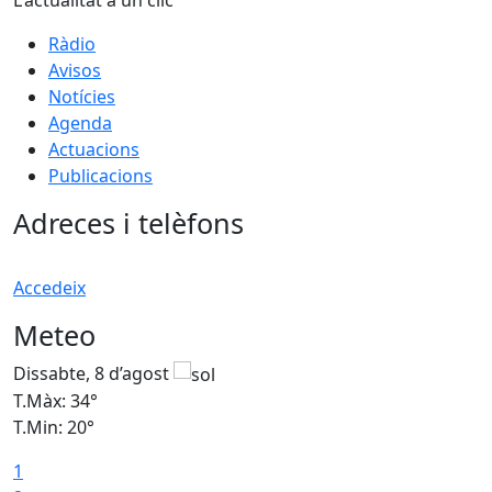
Ràdio
Avisos
Notícies
Agenda
Actuacions
Publicacions
Adreces i telèfons
Accedeix
Meteo
Dissabte, 8 d’agost
D
T.Màx: 34°
T
T.Min: 20°
T
1