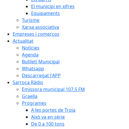
El municipi en xifres
Equipaments
Turisme
Xarxa associativa
Empreses i comerços
Actualitat
Notícies
Agenda
Butlletí Municipal
Whatsapp
Descarregat l'APP
Sarroca Ràdio
Emissora municipal 107.5 FM
Graella
Programes
A les portes de Troia
Això va en sèrie
De 0 a 100 tons