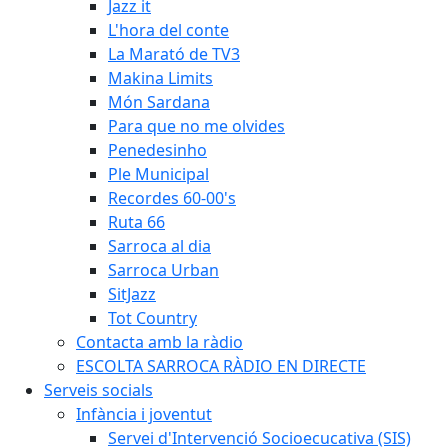
Jazz it
L'hora del conte
La Marató de TV3
Makina Limits
Món Sardana
Para que no me olvides
Penedesinho
Ple Municipal
Recordes 60-00's
Ruta 66
Sarroca al dia
Sarroca Urban
SitJazz
Tot Country
Contacta amb la ràdio
ESCOLTA SARROCA RÀDIO EN DIRECTE
Serveis socials
Infància i joventut
Servei d'Intervenció Socioecucativa (SIS)