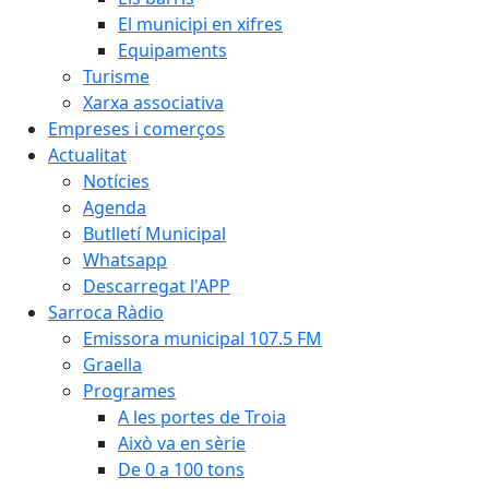
El municipi en xifres
Equipaments
Turisme
Xarxa associativa
Empreses i comerços
Actualitat
Notícies
Agenda
Butlletí Municipal
Whatsapp
Descarregat l'APP
Sarroca Ràdio
Emissora municipal 107.5 FM
Graella
Programes
A les portes de Troia
Això va en sèrie
De 0 a 100 tons