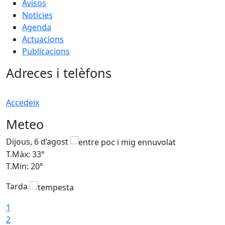
Avisos
Notícies
Agenda
Actuacions
Publicacions
Adreces i telèfons
Accedeix
Meteo
Dijous, 6 d’agost
D
T.Màx: 33°
T
T.Min: 20°
T
Tarda
1
2