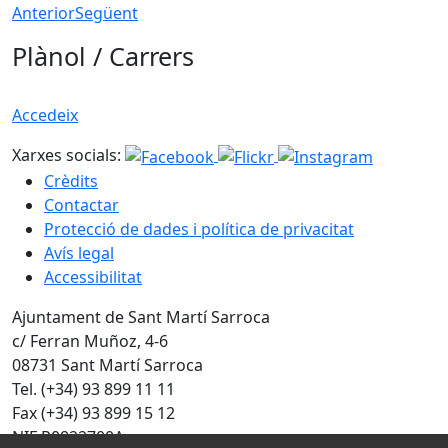
Anterior
Següent
Plànol / Carrers
Accedeix
Xarxes socials:
Crèdits
Contactar
Protecció de dades i política de privacitat
Avís legal
Accessibilitat
Ajuntament de Sant Martí Sarroca
c/ Ferran Muñoz, 4-6
08731 Sant Martí Sarroca
Tel. (+34) 93 899 11 11
Fax (+34) 93 899 15 12
NIF P0822700A