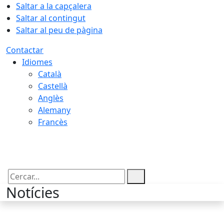
Saltar a la capçalera
Saltar al contingut
Saltar al peu de pàgina
Contactar
Idiomes
Català
Castellà
Anglès
Alemany
Francès
06.08.2026 | 11:08
Cercar:
Notícies