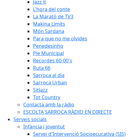
Jazz it
L'hora del conte
La Marató de TV3
Makina Limits
Món Sardana
Para que no me olvides
Penedesinho
Ple Municipal
Recordes 60-00's
Ruta 66
Sarroca al dia
Sarroca Urban
SitJazz
Tot Country
Contacta amb la ràdio
ESCOLTA SARROCA RÀDIO EN DIRECTE
Serveis socials
Infància i joventut
Servei d'Intervenció Socioecucativa (SIS)