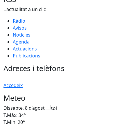
L'actualitat a un clic
Ràdio
Avisos
Notícies
Agenda
Actuacions
Publicacions
Adreces i telèfons
Accedeix
Meteo
Dissabte, 8 d’agost
D
T.Màx: 34°
T
T.Min: 20°
T