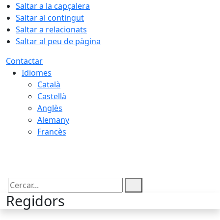
Saltar a la capçalera
Saltar al contingut
Saltar a relacionats
Saltar al peu de pàgina
Contactar
Idiomes
Català
Castellà
Anglès
Alemany
Francès
07.08.2026 | 19:08
Cercar:
Regidors