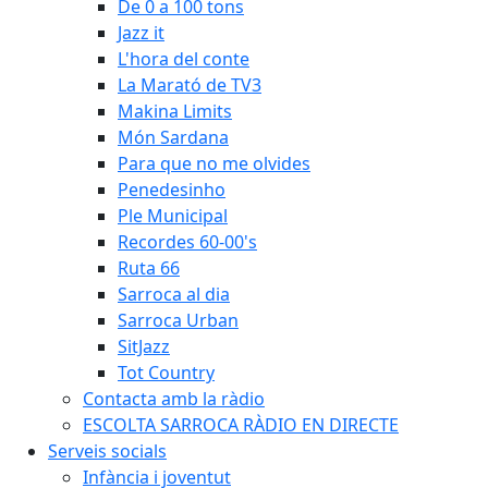
De 0 a 100 tons
Jazz it
L'hora del conte
La Marató de TV3
Makina Limits
Món Sardana
Para que no me olvides
Penedesinho
Ple Municipal
Recordes 60-00's
Ruta 66
Sarroca al dia
Sarroca Urban
SitJazz
Tot Country
Contacta amb la ràdio
ESCOLTA SARROCA RÀDIO EN DIRECTE
Serveis socials
Infància i joventut