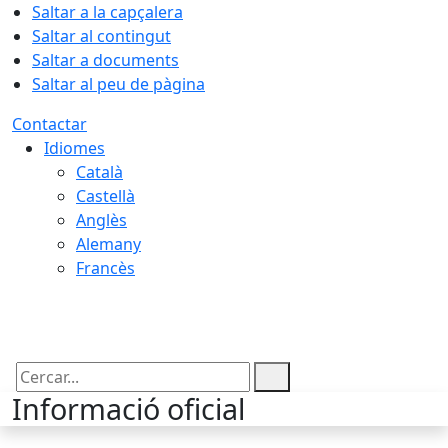
Saltar a la capçalera
Saltar al contingut
Saltar a documents
Saltar al peu de pàgina
Contactar
Idiomes
Català
Castellà
Anglès
Alemany
Francès
07.08.2026 | 14:06
Cercar:
Informació oficial