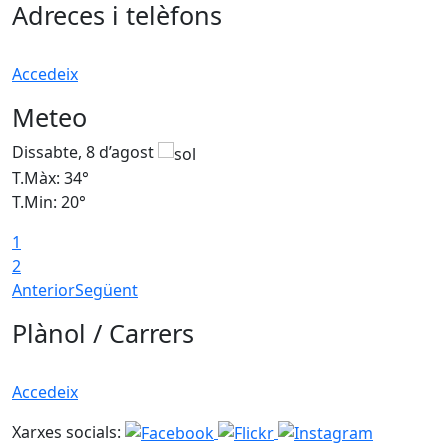
Adreces i telèfons
Accedeix
Meteo
Dissabte, 8 d’agost
D
T.Màx: 34°
T
T.Min: 20°
T
1
2
Anterior
Següent
Plànol / Carrers
Accedeix
Xarxes socials: