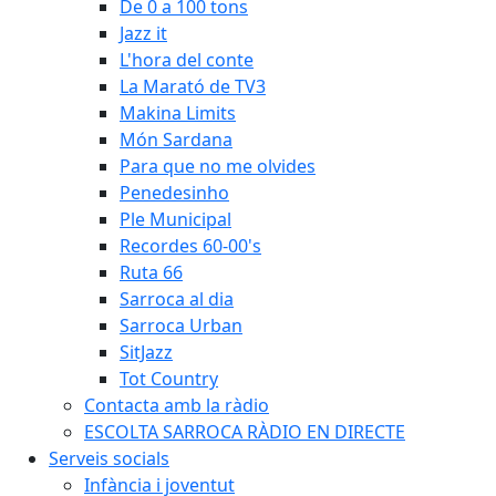
De 0 a 100 tons
Jazz it
L'hora del conte
La Marató de TV3
Makina Limits
Món Sardana
Para que no me olvides
Penedesinho
Ple Municipal
Recordes 60-00's
Ruta 66
Sarroca al dia
Sarroca Urban
SitJazz
Tot Country
Contacta amb la ràdio
ESCOLTA SARROCA RÀDIO EN DIRECTE
Serveis socials
Infància i joventut