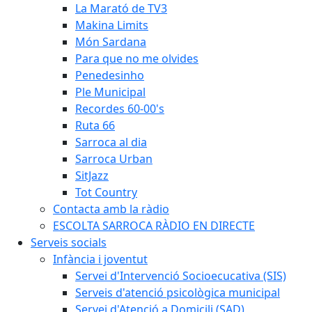
La Marató de TV3
Makina Limits
Món Sardana
Para que no me olvides
Penedesinho
Ple Municipal
Recordes 60-00's
Ruta 66
Sarroca al dia
Sarroca Urban
SitJazz
Tot Country
Contacta amb la ràdio
ESCOLTA SARROCA RÀDIO EN DIRECTE
Serveis socials
Infància i joventut
Servei d'Intervenció Socioecucativa (SIS)
Serveis d'atenció psicològica municipal
Servei d'Atenció a Domicili (SAD)