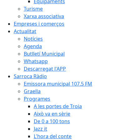
Equipaments
Turisme
Xarxa associativa
Empreses i comerços
Actualitat
Notícies
Agenda
Butlletí Municipal
Whatsapp
Descarregat l'APP
Sarroca Ràdio
Emissora municipal 107.5 FM
Graella
Programes
A les portes de Troia
Això va en sèrie
De 0 a 100 tons
Jazz it
L'hora del conte