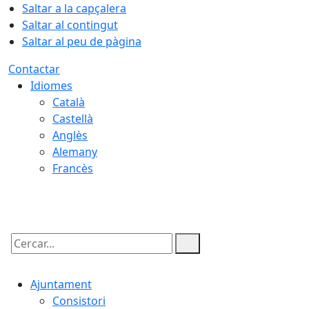
Saltar a la capçalera
Saltar al contingut
Saltar al peu de pàgina
Contactar
Idiomes
Català
Castellà
Anglès
Alemany
Francès
07.08.2026 | 01:33
Cercar:
Ajuntament
Consistori