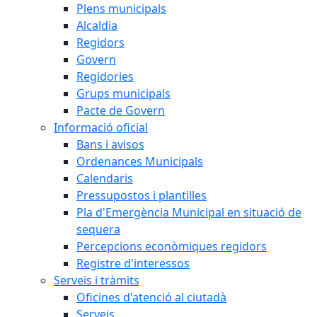
Plens municipals
Alcaldia
Regidors
Govern
Regidories
Grups municipals
Pacte de Govern
Informació oficial
Bans i avisos
Ordenances Municipals
Calendaris
Pressupostos i plantilles
Pla d'Emergència Municipal en situació de
sequera
Percepcions econòmiques regidors
Registre d'interessos
Serveis i tràmits
Oficines d'atenció al ciutadà
Serveis