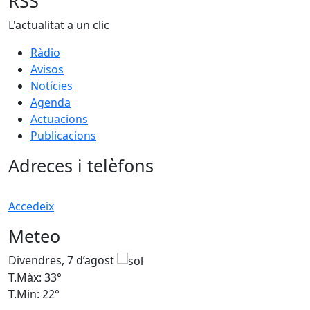
RSS
L'actualitat a un clic
Ràdio
Avisos
Notícies
Agenda
Actuacions
Publicacions
Adreces i telèfons
Accedeix
Meteo
Divendres, 7 d’agost
D
T.Màx: 33°
T
T.Min: 22°
T