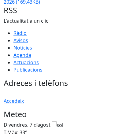
2026
(169.43KB)
RSS
L'actualitat a un clic
Ràdio
Avisos
Notícies
Agenda
Actuacions
Publicacions
Adreces i telèfons
Accedeix
Meteo
Divendres, 7 d’agost
D
T.Màx: 33°
T