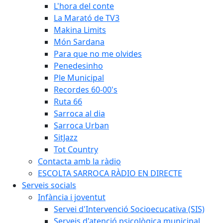
L'hora del conte
La Marató de TV3
Makina Limits
Món Sardana
Para que no me olvides
Penedesinho
Ple Municipal
Recordes 60-00's
Ruta 66
Sarroca al dia
Sarroca Urban
SitJazz
Tot Country
Contacta amb la ràdio
ESCOLTA SARROCA RÀDIO EN DIRECTE
Serveis socials
Infància i joventut
Servei d'Intervenció Socioecucativa (SIS)
Serveis d'atenció psicològica municipal