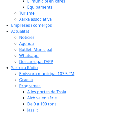
El municipi en xifres
Equipaments
Turisme
Xarxa associativa
Empreses i comerços
Actualitat
Notícies
Agenda
Butlletí Municipal
Whatsapp
Descarregat l'APP
Sarroca Ràdio
Emissora municipal 107.5 FM
Graella
Programes
A les portes de Troia
Això va en sèrie
De 0 a 100 tons
Jazz it