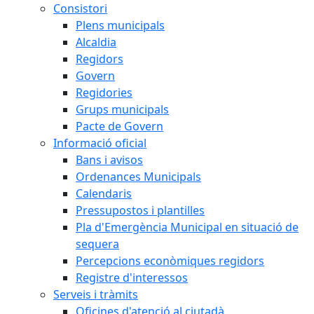
Consistori
Plens municipals
Alcaldia
Regidors
Govern
Regidories
Grups municipals
Pacte de Govern
Informació oficial
Bans i avisos
Ordenances Municipals
Calendaris
Pressupostos i plantilles
Pla d'Emergència Municipal en situació de
sequera
Percepcions econòmiques regidors
Registre d'interessos
Serveis i tràmits
Oficines d'atenció al ciutadà