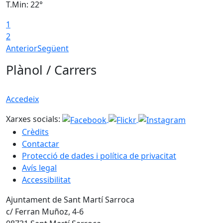
T.Min: 22°
T
1
2
Anterior
Següent
Plànol / Carrers
Accedeix
Xarxes socials:
Crèdits
Contactar
Protecció de dades i política de privacitat
Avís legal
Accessibilitat
Ajuntament de Sant Martí Sarroca
c/ Ferran Muñoz, 4-6