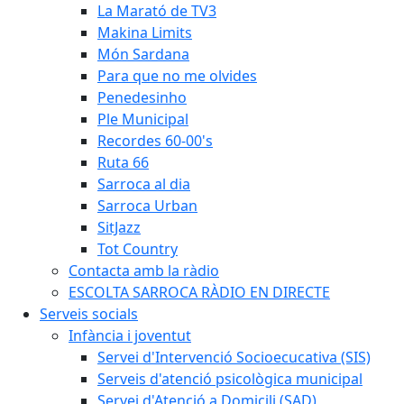
La Marató de TV3
Makina Limits
Món Sardana
Para que no me olvides
Penedesinho
Ple Municipal
Recordes 60-00's
Ruta 66
Sarroca al dia
Sarroca Urban
SitJazz
Tot Country
Contacta amb la ràdio
ESCOLTA SARROCA RÀDIO EN DIRECTE
Serveis socials
Infància i joventut
Servei d'Intervenció Socioecucativa (SIS)
Serveis d'atenció psicològica municipal
Servei d'Atenció a Domicili (SAD)