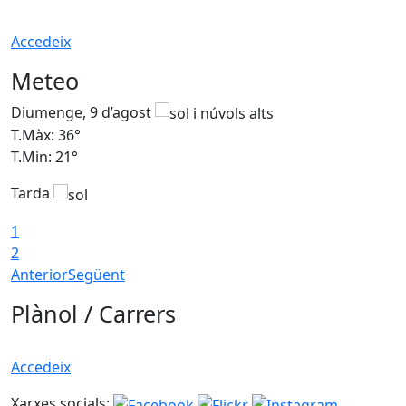
Accedeix
Meteo
Diumenge, 9 d’agost
D
T.Màx: 36°
T
T.Min: 21°
T
Tarda
T
1
2
Anterior
Següent
Plànol / Carrers
Accedeix
Xarxes socials: