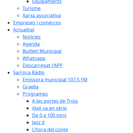
Equipaments
Turisme
Xarxa associativa
Empreses i comerços
Actualitat
Notícies
Agenda
Butlletí Municipal
Whatsapp
Descarregat l'APP
Sarroca Ràdio
Emissora municipal 107.5 FM
Graella
Programes
A les portes de Troia
Això va en sèrie
De 0 a 100 tons
Jazz it
L'hora del conte