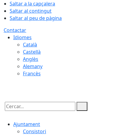
Saltar a la capçalera
Saltar al contingut
Saltar al peu de pàgina
Contactar
Idiomes
Català
Castellà
Anglès
Alemany
Francès
08.08.2026 | 21:12
Cercar:
Ajuntament
Consistori