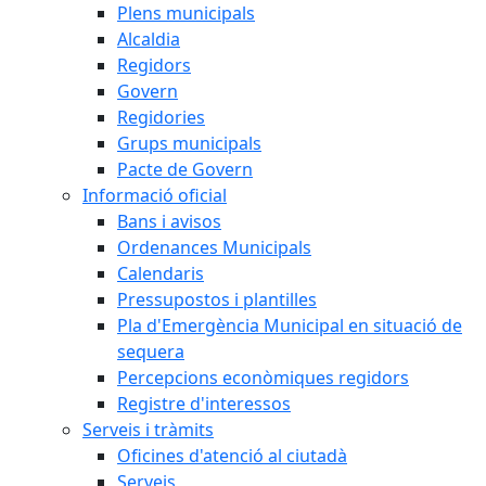
Plens municipals
Alcaldia
Regidors
Govern
Regidories
Grups municipals
Pacte de Govern
Informació oficial
Bans i avisos
Ordenances Municipals
Calendaris
Pressupostos i plantilles
Pla d'Emergència Municipal en situació de
sequera
Percepcions econòmiques regidors
Registre d'interessos
Serveis i tràmits
Oficines d'atenció al ciutadà
Serveis