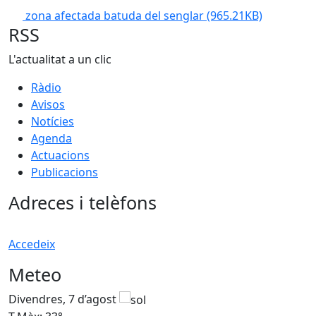
zona afectada batuda del senglar
(965.21KB)
RSS
L'actualitat a un clic
Ràdio
Avisos
Notícies
Agenda
Actuacions
Publicacions
Adreces i telèfons
Accedeix
Meteo
Divendres, 7 d’agost
D