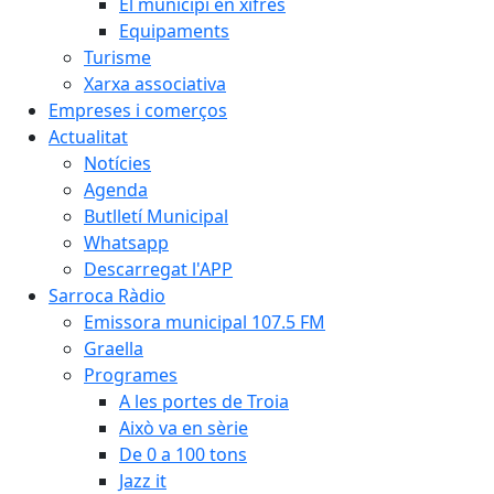
El municipi en xifres
Equipaments
Turisme
Xarxa associativa
Empreses i comerços
Actualitat
Notícies
Agenda
Butlletí Municipal
Whatsapp
Descarregat l'APP
Sarroca Ràdio
Emissora municipal 107.5 FM
Graella
Programes
A les portes de Troia
Això va en sèrie
De 0 a 100 tons
Jazz it