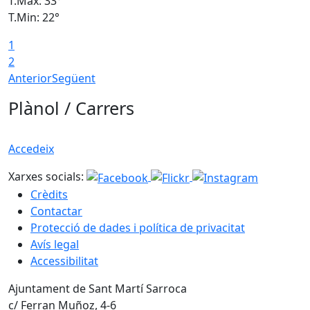
T.Màx: 33°
T
T.Min: 22°
T
1
2
Anterior
Següent
Plànol / Carrers
Accedeix
Xarxes socials:
Crèdits
Contactar
Protecció de dades i política de privacitat
Avís legal
Accessibilitat
Ajuntament de Sant Martí Sarroca
c/ Ferran Muñoz, 4-6