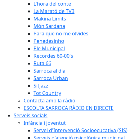
L'hora del conte
La Marató de TV3
Makina Limits
Món Sardana
Para que no me olvides
Penedesinho
Ple Municipal
Recordes 60-00's
Ruta 66
Sarroca al dia
Sarroca Urban
SitJazz
Tot Country
Contacta amb la ràdio
ESCOLTA SARROCA RÀDIO EN DIRECTE
Serveis socials
Infància i joventut
Servei d'Intervenció Socioecucativa (SIS)
Serveis d'atenció psicològica municipal