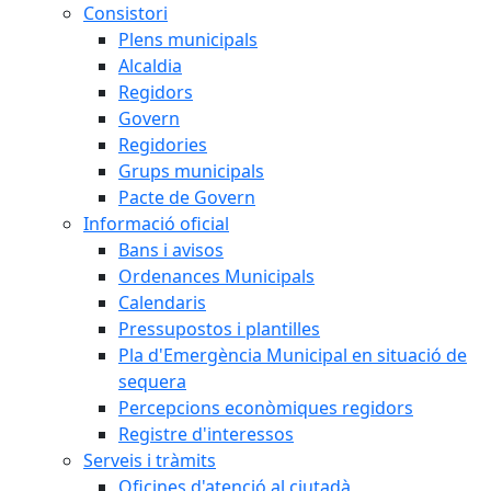
Consistori
Plens municipals
Alcaldia
Regidors
Govern
Regidories
Grups municipals
Pacte de Govern
Informació oficial
Bans i avisos
Ordenances Municipals
Calendaris
Pressupostos i plantilles
Pla d'Emergència Municipal en situació de
sequera
Percepcions econòmiques regidors
Registre d'interessos
Serveis i tràmits
Oficines d'atenció al ciutadà