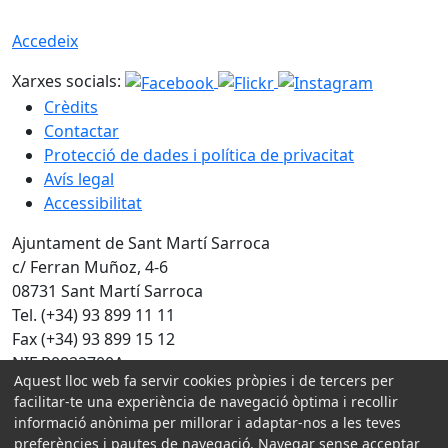
Accedeix
Xarxes socials:
Crèdits
Contactar
Protecció de dades i política de privacitat
Avís legal
Accessibilitat
Ajuntament de Sant Martí Sarroca
c/ Ferran Muñoz, 4-6
08731 Sant Martí Sarroca
Tel. (+34) 93 899 11 11
Fax (+34) 93 899 15 12
NIF P0822700A
Aquest lloc web fa servir cookies pròpies i de tercers per
facilitar-te una experiència de navegació òptima i recollir
Amb la col·laboració de:
informació anònima per millorar i adaptar-nos a les teves
preferències i pautes de navegació. Navegar sense acceptar