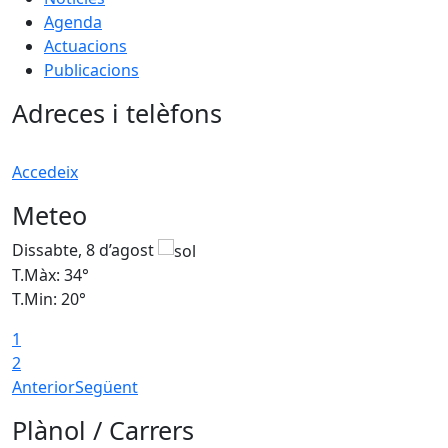
Agenda
Actuacions
Publicacions
Adreces i telèfons
Accedeix
Meteo
Dissabte, 8 d’agost
D
T.Màx: 34°
T
T.Min: 20°
T
1
2
Anterior
Següent
Plànol / Carrers