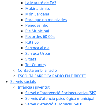
La Marató de TV3
Makina Limits
Món Sardana
Para que no me olvides
Penedesinho
Ple Municipal
Recordes 60-00's
Ruta 66
Sarroca al dia
Sarroca Urban
SitJazz
Tot Country
Contacta amb la ràdio
ESCOLTA SARROCA RÀDIO EN DIRECTE
Serveis socials
Infància i joventut
Servei d'Intervenció Socioecucativa (SIS)
Serveis d'atenció psicològica municipal
Servei d'Atenció a Domicili (SAD)