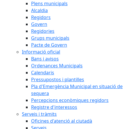
Plens municipals
Alcaldia
Regidors
Govern
Regidories
Grups municipals
Pacte de Govern
Informació oficial
Bans i avisos
Ordenances Municipals
Calendaris
Pressupostos i plantilles
Pla d'Emergència Municipal en situació de
sequera
Percepcions econòmiques regidors
Registre d'interessos
Serveis i tràmits
Oficines d'atenció al ciutadà
Serveis