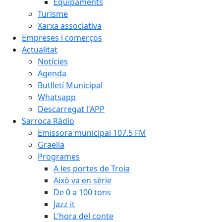
Equipaments
Turisme
Xarxa associativa
Empreses i comerços
Actualitat
Notícies
Agenda
Butlletí Municipal
Whatsapp
Descarregat l'APP
Sarroca Ràdio
Emissora municipal 107.5 FM
Graella
Programes
A les portes de Troia
Això va en sèrie
De 0 a 100 tons
Jazz it
L'hora del conte