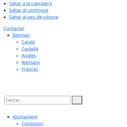
Saltar a la capçalera
Saltar al contingut
Saltar al peu de pàgina
Contactar
Idiomes
Català
Castellà
Anglès
Alemany
Francès
08.08.2026 | 02:59
Cercar:
Ajuntament
Consistori