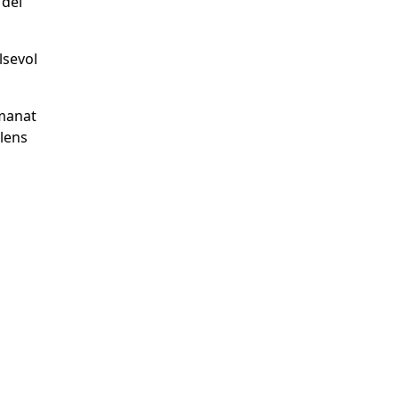
 del
lsevol
omanat
lens