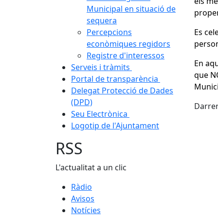
els me
Municipal en situació de
proper
sequera
Percepcions
Es cel
econòmiques regidors
person
Registre d'interessos
En aqu
Serveis i tràmits
que NO
Portal de transparència
Munici
Delegat Protecció de Dades
(DPD)
Darrer
Seu Electrònica
Logotip de l'Ajuntament
RSS
L'actualitat a un clic
Ràdio
Avisos
Notícies