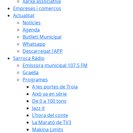
Xarxa associativa
Empreses i comerços
Actualitat
Notícies
Agenda
Butlletí Municipal
Whatsapp
Descarregat l'APP
Sarroca Ràdio
Emissora municipal 107.5 FM
Graella
Programes
A les portes de Troia
Això va en sèrie
De 0 a 100 tons
Jazz it
L'hora del conte
La Marató de TV3
Makina Limits