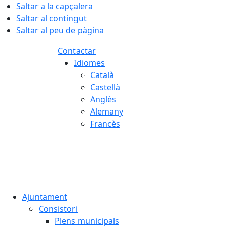
Saltar a la capçalera
Saltar al contingut
Saltar al peu de pàgina
Contactar
Idiomes
Català
Castellà
Anglès
Alemany
Francès
06.08.2026 | 01:32
Ajuntament
Consistori
Plens municipals