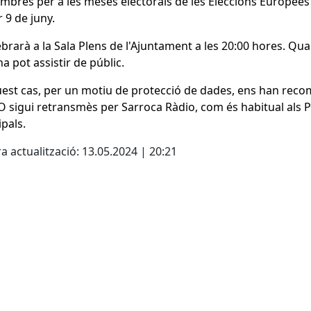
mbres per a les meses electorals de les Eleccions Europees
 9 de juny.
ebrarà a la Sala Plens de l'Ajuntament a les 20:00 hores. Qua
a pot assistir de públic.
est cas, per un motiu de protecció de dades, ens han rec
 sigui retransmès per Sarroca Ràdio, com és habitual als P
pals.
a actualització: 13.05.2024 | 20:21