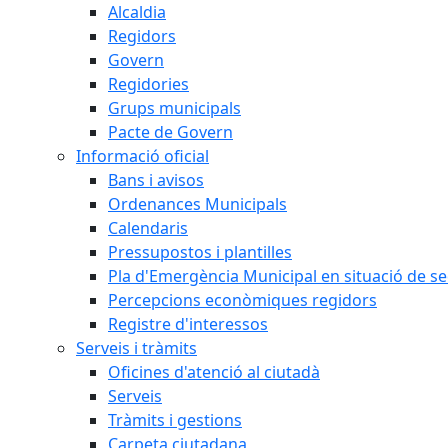
Alcaldia
Regidors
Govern
Regidories
Grups municipals
Pacte de Govern
Informació oficial
Bans i avisos
Ordenances Municipals
Calendaris
Pressupostos i plantilles
Pla d'Emergència Municipal en situació de s
Percepcions econòmiques regidors
Registre d'interessos
Serveis i tràmits
Oficines d'atenció al ciutadà
Serveis
Tràmits i gestions
Carpeta ciutadana