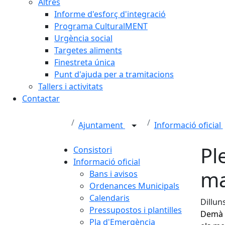
Altres
Informe d'esforç d'integració
Programa CulturalMENT
Urgència social
Targetes aliments
Finestreta única
Punt d'ajuda per a tramitacions
Tallers i activitats
Contactar
Ajuntament
Informació oficial
Pl
Consistori
Informació oficial
ma
Bans i avisos
Ordenances Municipals
Calendaris
Dillun
Pressupostos i plantilles
Demà d
Pla d'Emergència