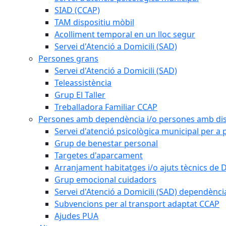
SIAD (CCAP)
TAM dispositiu mòbil
Acolliment temporal en un lloc segur
Servei d'Atenció a Domicili (SAD)
Persones grans
Servei d'Atenció a Domicili (SAD)
Teleassistència
Grup El Taller
Treballadora Familiar CCAP
Persones amb dependència i/o persones amb dis
Servei d'atenció psicològica municipal per a
Grup de benestar personal
Targetes d'aparcament
Arranjament habitatges i/o ajuts tècnics de 
Grup emocional cuidadors
Servei d'Atenció a Domicili (SAD) dependènci
Subvencions per al transport adaptat CCAP
Ajudes PUA