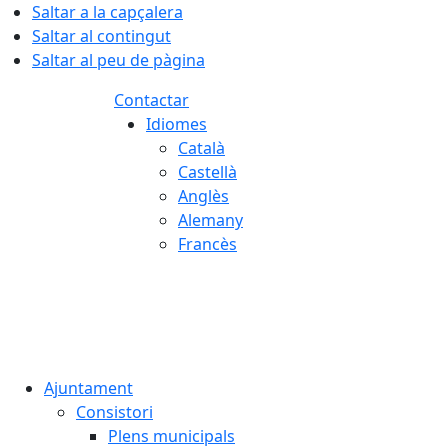
Saltar a la capçalera
Saltar al contingut
Saltar al peu de pàgina
Contactar
Idiomes
Català
Castellà
Anglès
Alemany
Francès
07.08.2026 | 11:27
Ajuntament
Consistori
Plens municipals