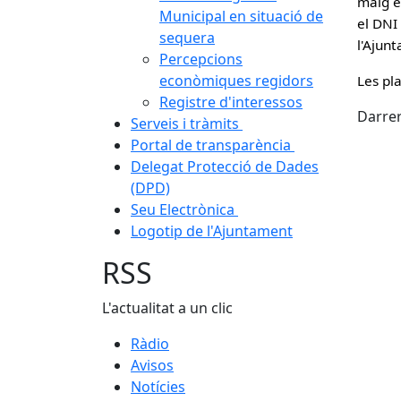
maig e
Municipal en situació de
el DNI 
sequera
l'Ajun
Percepcions
econòmiques regidors
Les pl
Registre d'interessos
Darrer
Serveis i tràmits
Portal de transparència
Delegat Protecció de Dades
(DPD)
Seu Electrònica
Logotip de l'Ajuntament
RSS
L'actualitat a un clic
Ràdio
Avisos
Notícies