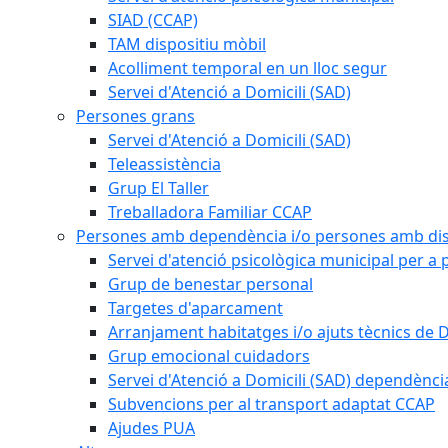
SIAD (CCAP)
TAM dispositiu mòbil
Acolliment temporal en un lloc segur
Servei d'Atenció a Domicili (SAD)
Persones grans
Servei d'Atenció a Domicili (SAD)
Teleassistència
Grup El Taller
Treballadora Familiar CCAP
Persones amb dependència i/o persones amb dis
Servei d'atenció psicològica municipal per a
Grup de benestar personal
Targetes d'aparcament
Arranjament habitatges i/o ajuts tècnics de 
Grup emocional cuidadors
Servei d'Atenció a Domicili (SAD) dependènci
Subvencions per al transport adaptat CCAP
Ajudes PUA