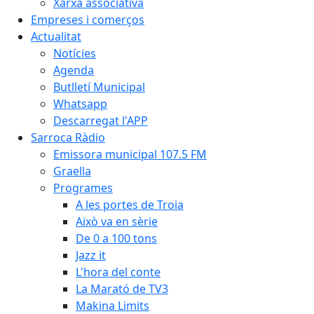
Xarxa associativa
Empreses i comerços
Actualitat
Notícies
Agenda
Butlletí Municipal
Whatsapp
Descarregat l'APP
Sarroca Ràdio
Emissora municipal 107.5 FM
Graella
Programes
A les portes de Troia
Això va en sèrie
De 0 a 100 tons
Jazz it
L'hora del conte
La Marató de TV3
Makina Limits