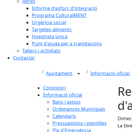
Altres
Informe d'esforç d'integració
Programa CulturalMENT
Urgència social
Targetes aliments
Finestreta única
Punt d'ajuda per a tramitacions
Tallers i activitats
Contactar
Ajuntament
Informació oficial
Re
Consistori
Informació oficial
d'
Bans i avisos
Ordenances Municipals
Calendaris
Dimecr
Pressupostos i plantilles
La Dire
Pla d'Emergència