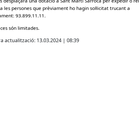
s desplaçarà una dotació a Sant Martí Sarroca per expedir o r
a les persones que prèviament ho hagin sol·licitat trucant a
tament: 93.899.11.11.
aces són limitades.
a actualització: 13.03.2024 | 08:39