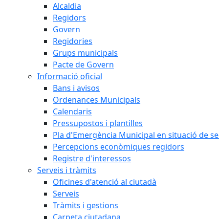
Alcaldia
Regidors
Govern
Regidories
Grups municipals
Pacte de Govern
Informació oficial
Bans i avisos
Ordenances Municipals
Calendaris
Pressupostos i plantilles
Pla d'Emergència Municipal en situació de s
Percepcions econòmiques regidors
Registre d'interessos
Serveis i tràmits
Oficines d'atenció al ciutadà
Serveis
Tràmits i gestions
Carpeta ciutadana