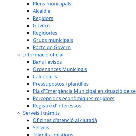
Plens municipals
Alcaldia
Regidors
Govern
Regidories
Grups municipals
Pacte de Govern
Informació oficial
Bans i avisos
Ordenances Municipals
Calendaris
Pressupostos i plantilles
Pla d'Emergència Municipal en situació de s
Percepcions econòmiques regidors
Registre d'interessos
Serveis i tràmits
Oficines d'atenció al ciutadà
Serveis
Tràmits i gestions