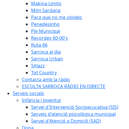
Makina Limits
Món Sardana
Para que no me olvides
Penedesinho
Ple Municipal
Recordes 60-00's
Ruta 66
Sarroca al dia
Sarroca Urban
SitJazz
Tot Country
Contacta amb la ràdio
ESCOLTA SARROCA RÀDIO EN DIRECTE
Serveis socials
Infància i joventut
Servei d'Intervenció Socioecucativa (SIS)
Serveis d'atenció psicològica municipal
Servei d'Atenció a Domicili (SAD)
Dona