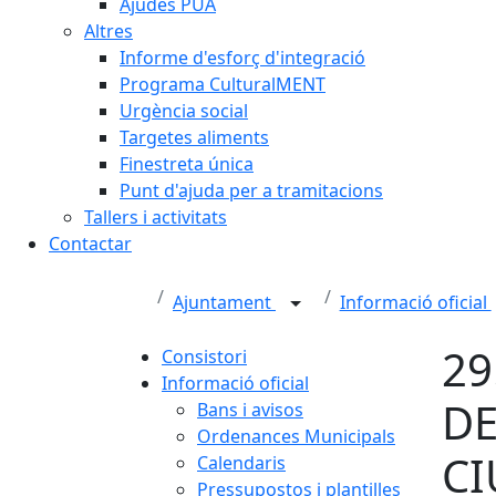
Ajudes PUA
Altres
Informe d'esforç d'integració
Programa CulturalMENT
Urgència social
Targetes aliments
Finestreta única
Punt d'ajuda per a tramitacions
Tallers i activitats
Contactar
Ajuntament
Informació oficial
29
Consistori
Informació oficial
DE
Bans i avisos
Ordenances Municipals
C
Calendaris
Pressupostos i plantilles