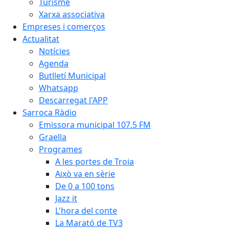
Turisme
Xarxa associativa
Empreses i comerços
Actualitat
Notícies
Agenda
Butlletí Municipal
Whatsapp
Descarregat l'APP
Sarroca Ràdio
Emissora municipal 107.5 FM
Graella
Programes
A les portes de Troia
Això va en sèrie
De 0 a 100 tons
Jazz it
L'hora del conte
La Marató de TV3