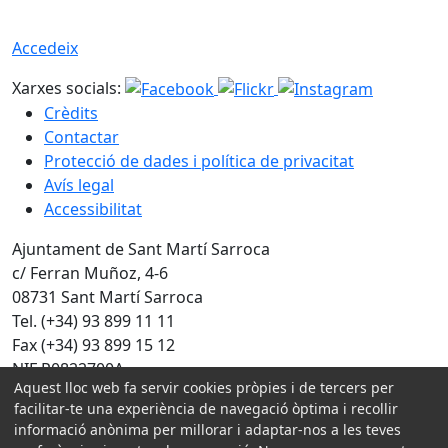
Accedeix
Xarxes socials:
Crèdits
Contactar
Protecció de dades i política de privacitat
Avís legal
Accessibilitat
Ajuntament de Sant Martí Sarroca
c/ Ferran Muñoz, 4-6
08731 Sant Martí Sarroca
Tel. (+34) 93 899 11 11
Fax (+34) 93 899 15 12
NIF P0822700A
Aquest lloc web fa servir cookies pròpies i de tercers per
Amb la col·laboració de:
facilitar-te una experiència de navegació òptima i recollir
informació anònima per millorar i adaptar-nos a les teves