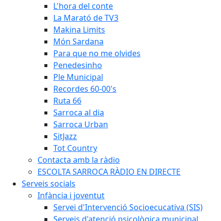
L'hora del conte
La Marató de TV3
Makina Limits
Món Sardana
Para que no me olvides
Penedesinho
Ple Municipal
Recordes 60-00's
Ruta 66
Sarroca al dia
Sarroca Urban
SitJazz
Tot Country
Contacta amb la ràdio
ESCOLTA SARROCA RÀDIO EN DIRECTE
Serveis socials
Infància i joventut
Servei d'Intervenció Socioecucativa (SIS)
Serveis d'atenció psicològica municipal