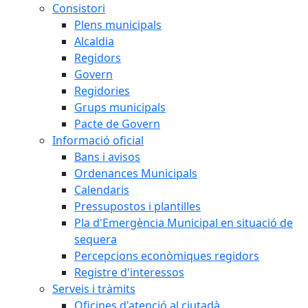
Consistori
Plens municipals
Alcaldia
Regidors
Govern
Regidories
Grups municipals
Pacte de Govern
Informació oficial
Bans i avisos
Ordenances Municipals
Calendaris
Pressupostos i plantilles
Pla d'Emergència Municipal en situació de
sequera
Percepcions econòmiques regidors
Registre d'interessos
Serveis i tràmits
Oficines d'atenció al ciutadà