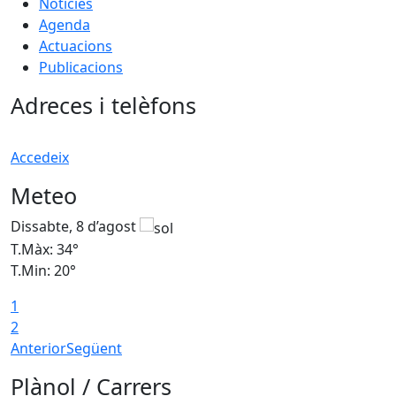
Notícies
Agenda
Actuacions
Publicacions
Adreces i telèfons
Accedeix
Meteo
Dissabte, 8 d’agost
D
T.Màx: 34°
T
T.Min: 20°
T
1
2
Anterior
Següent
Plànol / Carrers