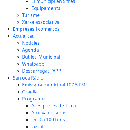
El municipi en xifres
Equipaments
Turisme
Xarxa associativa
Empreses i comerços
Actualitat
Notícies
Agenda
Butlletí Municipal
Whatsapp
Descarregat l'APP
Sarroca Ràdio
Emissora municipal 107.5 FM
Graella
Programes
A les portes de Troia
Això va en sèrie
De 0 a 100 tons
Jazz it