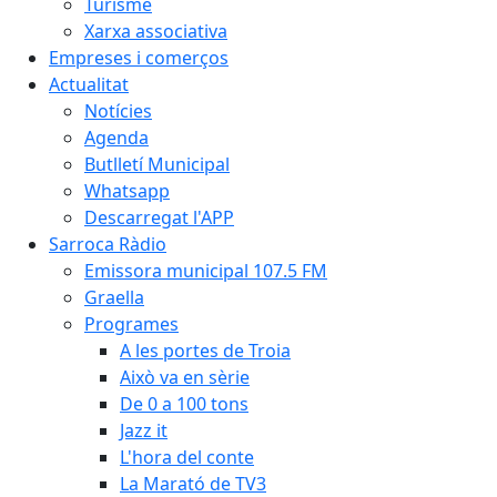
Turisme
Xarxa associativa
Empreses i comerços
Actualitat
Notícies
Agenda
Butlletí Municipal
Whatsapp
Descarregat l'APP
Sarroca Ràdio
Emissora municipal 107.5 FM
Graella
Programes
A les portes de Troia
Això va en sèrie
De 0 a 100 tons
Jazz it
L'hora del conte
La Marató de TV3