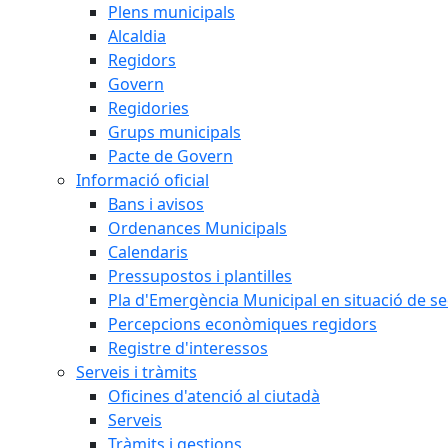
Plens municipals
Alcaldia
Regidors
Govern
Regidories
Grups municipals
Pacte de Govern
Informació oficial
Bans i avisos
Ordenances Municipals
Calendaris
Pressupostos i plantilles
Pla d'Emergència Municipal en situació de s
Percepcions econòmiques regidors
Registre d'interessos
Serveis i tràmits
Oficines d'atenció al ciutadà
Serveis
Tràmits i gestions