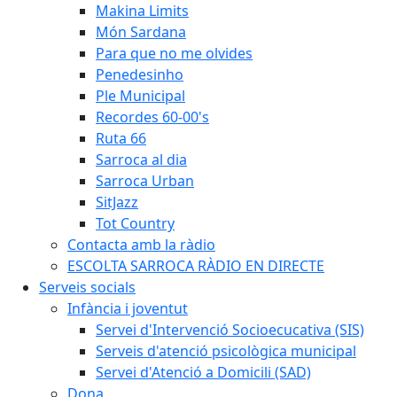
Makina Limits
Món Sardana
Para que no me olvides
Penedesinho
Ple Municipal
Recordes 60-00's
Ruta 66
Sarroca al dia
Sarroca Urban
SitJazz
Tot Country
Contacta amb la ràdio
ESCOLTA SARROCA RÀDIO EN DIRECTE
Serveis socials
Infància i joventut
Servei d'Intervenció Socioecucativa (SIS)
Serveis d'atenció psicològica municipal
Servei d'Atenció a Domicili (SAD)
Dona