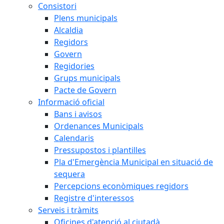
Consistori
Plens municipals
Alcaldia
Regidors
Govern
Regidories
Grups municipals
Pacte de Govern
Informació oficial
Bans i avisos
Ordenances Municipals
Calendaris
Pressupostos i plantilles
Pla d'Emergència Municipal en situació de
sequera
Percepcions econòmiques regidors
Registre d'interessos
Serveis i tràmits
Oficines d'atenció al ciutadà