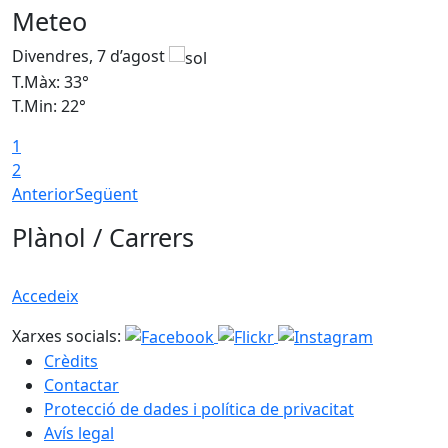
Meteo
Divendres, 7 d’agost
D
T.Màx: 33°
T
T.Min: 22°
T
1
2
Anterior
Següent
Plànol / Carrers
Accedeix
Xarxes socials:
Crèdits
Contactar
Protecció de dades i política de privacitat
Avís legal