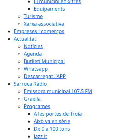
El municipi en xifres
Equipaments
Turisme
Xarxa associativa
Empreses i comerços
Actualitat
Notícies
Agenda
Butlletí Municipal
Whatsapp
Descarregat l'APP
Sarroca Ràdio
Emissora municipal 107.5 FM
Graella
Programes
A les portes de Troia
Això va en sèrie
De 0 a 100 tons
Jazz it