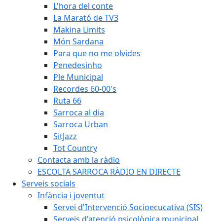
L'hora del conte
La Marató de TV3
Makina Limits
Món Sardana
Para que no me olvides
Penedesinho
Ple Municipal
Recordes 60-00's
Ruta 66
Sarroca al dia
Sarroca Urban
SitJazz
Tot Country
Contacta amb la ràdio
ESCOLTA SARROCA RÀDIO EN DIRECTE
Serveis socials
Infància i joventut
Servei d'Intervenció Socioecucativa (SIS)
Serveis d'atenció psicològica municipal