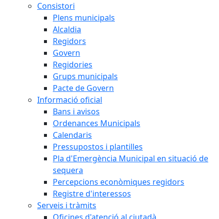
Consistori
Plens municipals
Alcaldia
Regidors
Govern
Regidories
Grups municipals
Pacte de Govern
Informació oficial
Bans i avisos
Ordenances Municipals
Calendaris
Pressupostos i plantilles
Pla d'Emergència Municipal en situació de
sequera
Percepcions econòmiques regidors
Registre d'interessos
Serveis i tràmits
Oficines d'atenció al ciutadà