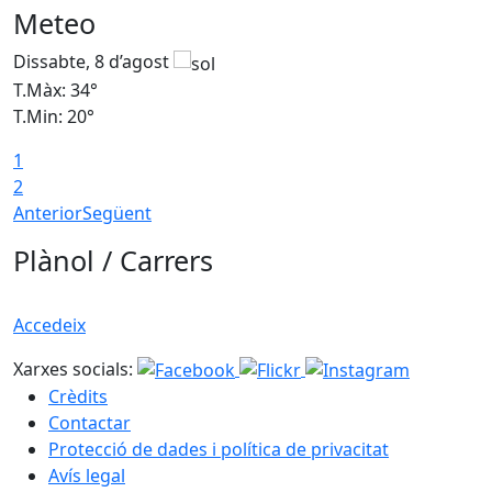
Meteo
Dissabte, 8 d’agost
D
T.Màx: 34°
T
T.Min: 20°
T
1
2
Anterior
Següent
Plànol / Carrers
Accedeix
Xarxes socials:
Crèdits
Contactar
Protecció de dades i política de privacitat
Avís legal