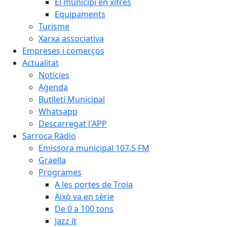
El municipi en xifres
Equipaments
Turisme
Xarxa associativa
Empreses i comerços
Actualitat
Notícies
Agenda
Butlletí Municipal
Whatsapp
Descarregat l'APP
Sarroca Ràdio
Emissora municipal 107.5 FM
Graella
Programes
A les portes de Troia
Això va en sèrie
De 0 a 100 tons
Jazz it