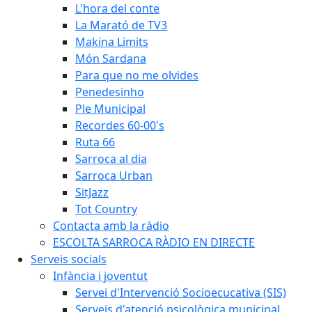
L'hora del conte
La Marató de TV3
Makina Limits
Món Sardana
Para que no me olvides
Penedesinho
Ple Municipal
Recordes 60-00's
Ruta 66
Sarroca al dia
Sarroca Urban
SitJazz
Tot Country
Contacta amb la ràdio
ESCOLTA SARROCA RÀDIO EN DIRECTE
Serveis socials
Infància i joventut
Servei d'Intervenció Socioecucativa (SIS)
Serveis d'atenció psicològica municipal