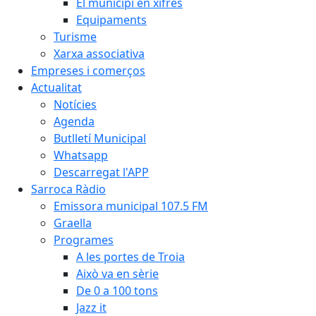
El municipi en xifres
Equipaments
Turisme
Xarxa associativa
Empreses i comerços
Actualitat
Notícies
Agenda
Butlletí Municipal
Whatsapp
Descarregat l'APP
Sarroca Ràdio
Emissora municipal 107.5 FM
Graella
Programes
A les portes de Troia
Això va en sèrie
De 0 a 100 tons
Jazz it