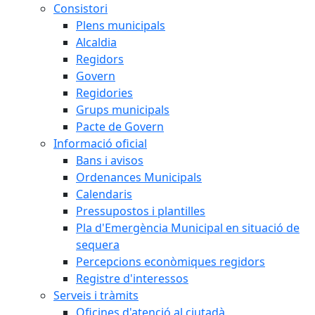
Consistori
Plens municipals
Alcaldia
Regidors
Govern
Regidories
Grups municipals
Pacte de Govern
Informació oficial
Bans i avisos
Ordenances Municipals
Calendaris
Pressupostos i plantilles
Pla d'Emergència Municipal en situació de
sequera
Percepcions econòmiques regidors
Registre d'interessos
Serveis i tràmits
Oficines d'atenció al ciutadà