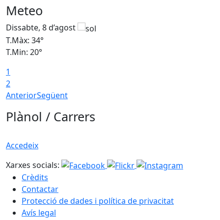
Meteo
Dissabte, 8 d’agost
D
T.Màx: 34°
T
T.Min: 20°
T
1
2
Anterior
Següent
Plànol / Carrers
Accedeix
Xarxes socials:
Crèdits
Contactar
Protecció de dades i política de privacitat
Avís legal