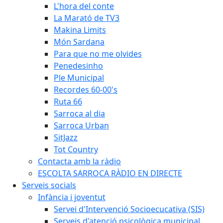
L'hora del conte
La Marató de TV3
Makina Limits
Món Sardana
Para que no me olvides
Penedesinho
Ple Municipal
Recordes 60-00's
Ruta 66
Sarroca al dia
Sarroca Urban
SitJazz
Tot Country
Contacta amb la ràdio
ESCOLTA SARROCA RÀDIO EN DIRECTE
Serveis socials
Infància i joventut
Servei d'Intervenció Socioecucativa (SIS)
Serveis d'atenció psicològica municipal